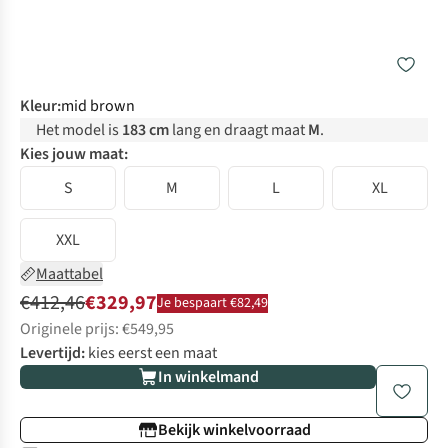
Kleur
:
mid brown
Het model is
183 cm
lang en draagt maat
M
.
Kies jouw maat:
S
M
L
XL
XXL
Maattabel
€412,46
€329,97
Je bespaart €82,49
Originele prijs: €549,95
Levertijd:
kies eerst een maat
In winkelmand
Bekijk winkelvoorraad