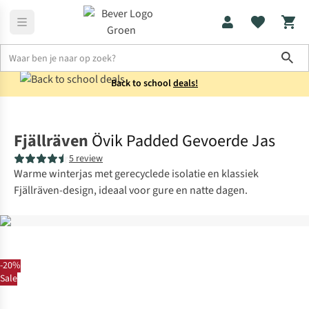
Sho
Back to school
deals!
Jassen
Winterjassen
Fjällräven
Övik Padded Gevoerde Jas
5 review
Warme winterjas met gerecyclede isolatie en klassiek
Fjällräven-design, ideaal voor gure en natte dagen.
-20%
Sale