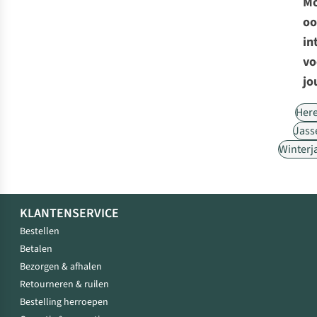
Mo
oo
in
vo
jo
Her
Jass
Winterj
KLANTENSERVICE
Bestellen
Betalen
Bezorgen & afhalen
Retourneren & ruilen
Bestelling herroepen