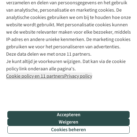
verzamelen en delen van persoonsgegevens en het gebruik
+31 6 12 28 49 80
van analytische, personalisatie en marketing cookies. De
analytische cookies gebruiken we om bij te houden hoe onze
Contactformulier
website wordt gebruikt. Met personalisatie cookies kunnen
we de website relevanter maken voor elke bezoeker, middels
IP-adres en andere unieke kenmerken. De marketing cookies
Algeme
gebruiken we voor het personaliseren van advertenties.
voorwa
Deze data delen we met onze 11 partners.
|
Je kunt altijd je voorkeuren wijzigen. Dat kan via de cookie
Priva
policy link onderaan alle pagina's.
polic
Cookie policy en 11 partners
Privacy policy
|
Cook
polic
|
© 202
Accepteren
Bever
Weigeren
B.V. Al
Cookies beheren
rights