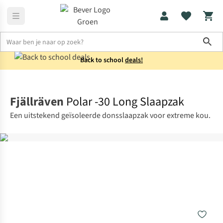
Sho
Back to school
deals!
Slaapzakken
Mummieslaapzakken
Fjällräven
Polar -30 Long Slaapzak
Een uitstekend geïsoleerde donsslaapzak voor extreme kou.