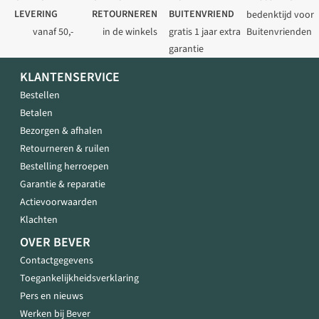
LEVERING
RETOURNEREN
BUITENVRIEND
bedenktijd voor
vanaf 50,-
in de winkels
gratis 1 jaar extra
Buitenvrienden
garantie
KLANTENSERVICE
Bestellen
Betalen
Bezorgen & afhalen
Retourneren & ruilen
Bestelling herroepen
Garantie & reparatie
Actievoorwaarden
Klachten
OVER BEVER
Contactgegevens
Toegankelijkheidsverklaring
Pers en nieuws
Werken bij Bever