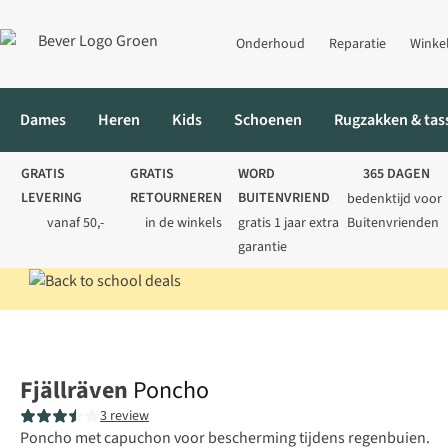
Onderhoud
Reparatie
Winke
Dames
Heren
Kids
Schoenen
Rugzakken & tas
GRATIS
GRATIS
WORD
365 DAGEN
LEVERING
RETOURNEREN
BUITENVRIEND
bedenktijd voor
vanaf 50,-
in de winkels
gratis 1 jaar extra
Buitenvrienden
garantie
Home
Heren
Jassen
Regenjassen
Poncho
Fjällräven
Poncho
3 review
Poncho met capuchon voor bescherming tijdens regenbuien.