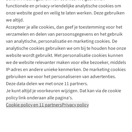
functionele en privacy-vriendelijke analytische cookies om
onze website goed en veilig te laten werken. Deze gebruiken
Direct advies van een Buitenexpert
we altijd.
Accepteer je alle cookies, dan geef je toestemming voor het
+31 (0)85 888 50 88
verzamelen en delen van persoonsgegevens en het gebruik
+31 6 12 28 49 80
van analytische, personalisatie en marketing cookies. De
analytische cookies gebruiken we om bij te houden hoe onze
Contactformulier
website wordt gebruikt. Met personalisatie cookies kunnen
we de website relevanter maken voor elke bezoeker, middels
IP-adres en andere unieke kenmerken. De marketing cookies
Algeme
gebruiken we voor het personaliseren van advertenties.
voorwa
Deze data delen we met onze 11 partners.
|
Je kunt altijd je voorkeuren wijzigen. Dat kan via de cookie
Priva
policy link onderaan alle pagina's.
polic
Cookie policy en 11 partners
Privacy policy
|
Cook
polic
|