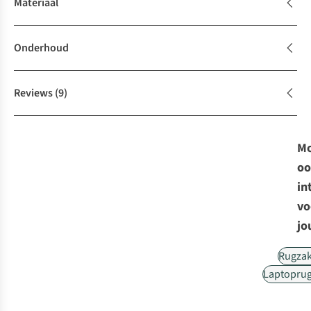
Materiaal
Onderhoud
Reviews
(9)
Mo
oo
in
vo
jo
Rugza
Laptopru