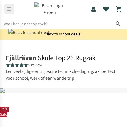
Sho
Back to school
deals!
Rugzakken
Laptoprugzakken
Fjällräven
Skule Top 26 Rugzak
9 review
Een veelzijdige en slijtvaste technische dagrugzak, perfect
voor school, werk of een wandeltrip.
-25%
Sale