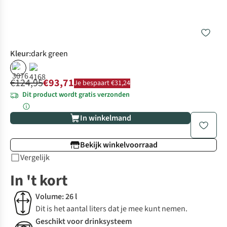
Kleur
:
dark green
%
€124,95
€93,71
Je bespaart €31,24
Dit product wordt gratis verzonden
In winkelmand
Bekijk winkelvoorraad
Vergelijk
In 't kort
Volume: 26 l
Dit is het aantal liters dat je mee kunt nemen.
Geschikt voor drinksysteem