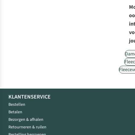
Mo
oo
in
vo
jo
Dam
Flee
Fleecev
KLANTENSERVICE
Bestellen
Betalen
Bezorgen & afhalen
Retourneren & ruilen
Bestelling herroepen