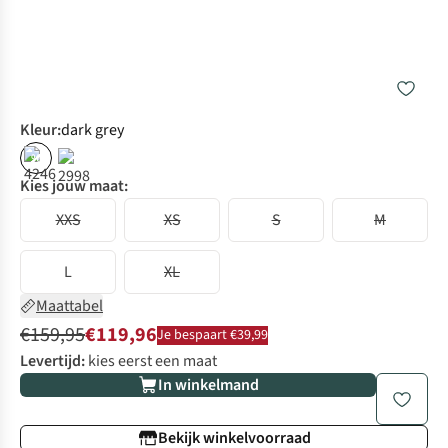
Kleur
:
dark grey
%
Kies jouw maat:
XXS
XS
S
M
L
XL
Maattabel
€159,95
€119,96
Je bespaart €39,99
Levertijd:
kies eerst een maat
In winkelmand
Bekijk winkelvoorraad