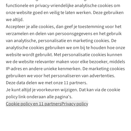
functionele en privacy-vriendelijke analytische cookies om
onze website goed en veilig te laten werken. Deze gebruiken
Direct advies van een Buitenexpert
we altijd.
Accepteer je alle cookies, dan geef je toestemming voor het
+31 (0)85 888 50 88
verzamelen en delen van persoonsgegevens en het gebruik
+31 6 12 28 49 80
van analytische, personalisatie en marketing cookies. De
analytische cookies gebruiken we om bij te houden hoe onze
Contactformulier
website wordt gebruikt. Met personalisatie cookies kunnen
we de website relevanter maken voor elke bezoeker, middels
IP-adres en andere unieke kenmerken. De marketing cookies
Algeme
gebruiken we voor het personaliseren van advertenties.
voorwa
Deze data delen we met onze 11 partners.
|
Je kunt altijd je voorkeuren wijzigen. Dat kan via de cookie
Priva
policy link onderaan alle pagina's.
polic
Cookie policy en 11 partners
Privacy policy
|
Cook
polic
|