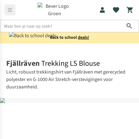
Sho
Back to school
deals!
Shirts
Overhemden
Fjällräven
Trekking LS Blouse
Licht, robuust trekkingshirt van Fjällräven met gerecycled
polyester en G-1000 Air Stretch-verstevigingen voor
duurzaamheid.