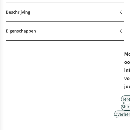
Beschrijving
Eigenschappen
Mo
oo
in
vo
jo
Her
Shir
Overhe