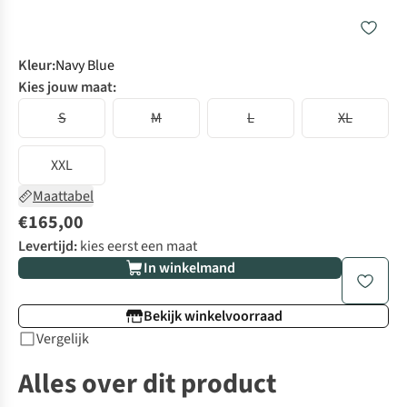
Kleur
:
Navy Blue
Kies jouw maat:
S
M
L
XL
XXL
Maattabel
€165,00
Levertijd:
kies eerst een maat
In winkelmand
Bekijk winkelvoorraad
Vergelijk
Alles over dit product