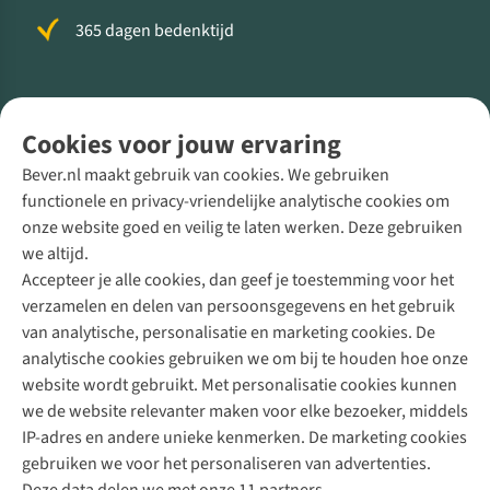
365 dagen bedenktijd
Volg ons voor meer Buiten
Cookies voor jouw ervaring
Bever.nl maakt gebruik van cookies. We gebruiken
functionele en privacy-vriendelijke analytische cookies om
onze website goed en veilig te laten werken. Deze gebruiken
Direct advies van een Buitenexpert
we altijd.
Accepteer je alle cookies, dan geef je toestemming voor het
+31 (0)85 888 50 88
verzamelen en delen van persoonsgegevens en het gebruik
+31 6 12 28 49 80
van analytische, personalisatie en marketing cookies. De
analytische cookies gebruiken we om bij te houden hoe onze
Contactformulier
website wordt gebruikt. Met personalisatie cookies kunnen
we de website relevanter maken voor elke bezoeker, middels
IP-adres en andere unieke kenmerken. De marketing cookies
Algeme
gebruiken we voor het personaliseren van advertenties.
voorwa