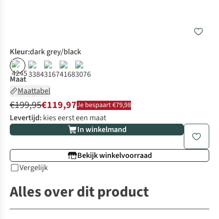
Kleur
:
dark grey/black
%
%
%
Maat
Maattabel
€199,95
€119,97
Je bespaart €79,98
Levertijd:
kies eerst een maat
In winkelmand
Bekijk winkelvoorraad
Vergelijk
Alles over dit product