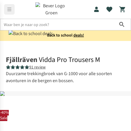
Sho
Back to school
deals!
Broeken
Wandelbroeken
Fjällräven
Vidda Pro Trousers M
91 review
Duurzame trekkingbroek van G-1000 voor alle soorten
avonturen in de bergen en bossen.
-40%
Sale