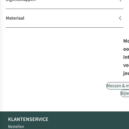
Materiaal
Mo
oo
in
vo
jo
Messen & m
Bijl
KLANTENSERVICE
Bestellen