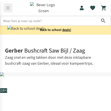
Sho
Back to school
deals!
Messen & multitools
Bijlen
Gerber
Bushcraft Saw Bijl / Zaag
Zaag snel en veilig takken door met deze inklapbare
bushcraft-zaag van Gerber, ideaal voor kampeertrips.
[18+]