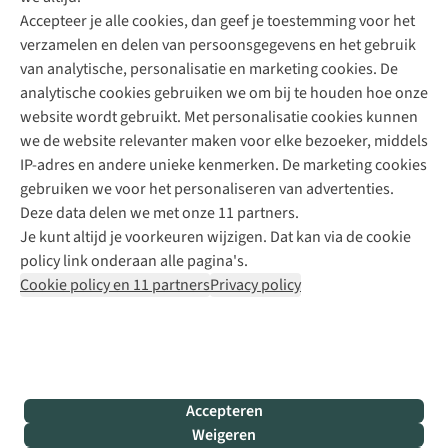
Accepteer je alle cookies, dan geef je toestemming voor het
+31 (0)85 888 50 88
verzamelen en delen van persoonsgegevens en het gebruik
+31 6 12 28 49 80
van analytische, personalisatie en marketing cookies. De
analytische cookies gebruiken we om bij te houden hoe onze
Contactformulier
website wordt gebruikt. Met personalisatie cookies kunnen
we de website relevanter maken voor elke bezoeker, middels
IP-adres en andere unieke kenmerken. De marketing cookies
Algeme
gebruiken we voor het personaliseren van advertenties.
voorwa
Deze data delen we met onze 11 partners.
|
Je kunt altijd je voorkeuren wijzigen. Dat kan via de cookie
Priva
policy link onderaan alle pagina's.
polic
Cookie policy en 11 partners
Privacy policy
|
Cook
polic
|
© 202
Accepteren
Bever
Weigeren
B.V. Al