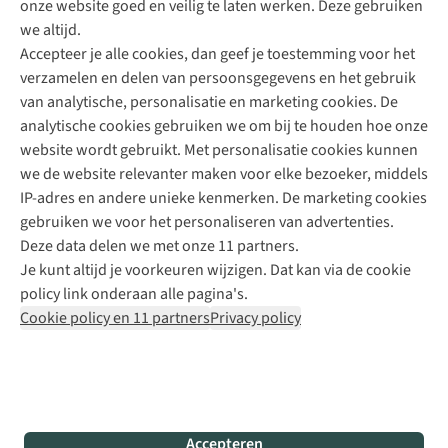
onze website goed en veilig te laten werken. Deze gebruiken
Direct advies van een Buitenexpert
we altijd.
Accepteer je alle cookies, dan geef je toestemming voor het
+31 (0)85 888 50 88
verzamelen en delen van persoonsgegevens en het gebruik
+31 6 12 28 49 80
van analytische, personalisatie en marketing cookies. De
analytische cookies gebruiken we om bij te houden hoe onze
Contactformulier
website wordt gebruikt. Met personalisatie cookies kunnen
we de website relevanter maken voor elke bezoeker, middels
IP-adres en andere unieke kenmerken. De marketing cookies
Algeme
gebruiken we voor het personaliseren van advertenties.
voorwa
Deze data delen we met onze 11 partners.
|
Je kunt altijd je voorkeuren wijzigen. Dat kan via de cookie
Priva
policy link onderaan alle pagina's.
polic
Cookie policy en 11 partners
Privacy policy
|
Cook
polic
|
© 202
Accepteren
Bever