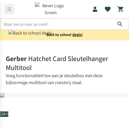
Sho
Back to school
deals!
Koken
Collectie
Gerber
Hatchet Card Sleutelhanger
Multitool
Voeg functionaliteit toe aan je sleutelbos met deze
bijlvormige multitool van roestvrij staal.
[18+]