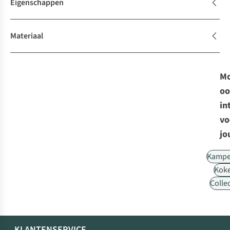
Eigenschappen
Materiaal
Mo
oo
in
vo
jo
Kampe
Kok
Collec
KLANTENSERVICE