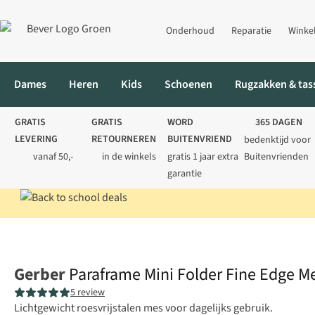
Onderhoud
Reparatie
Winke
Dames
Heren
Kids
Schoenen
Rugzakken & tas
GRATIS
GRATIS
WORD
365 DAGEN
LEVERING
RETOURNEREN
BUITENVRIEND
bedenktijd voor
vanaf 50,-
in de winkels
gratis 1 jaar extra
Buitenvrienden
garantie
Home
Messen & multitools
Zakmessen
Paraframe Mini Folde
Gerber
Paraframe Mini Folder Fine Edge M
5 review
Lichtgewicht roesvrijstalen mes voor dagelijks gebruik.