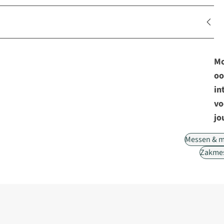
Mo
oo
in
vo
jo
Messen & m
Zakme