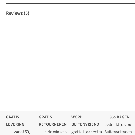
Reviews
(5)
GRATIS
GRATIS
WORD
365 DAGEN
LEVERING
RETOURNEREN
BUITENVRIEND
bedenktijd voor
vanaf 50,-
in de winkels
gratis 1 jaar extra
Buitenvrienden