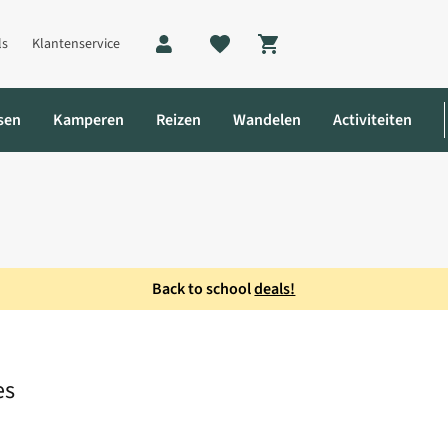
ls
Klantenservice
Shopping cart
sen
Kamperen
Reizen
Wandelen
Activiteiten
Back to school
deals!
r Fine Edge Mes
es