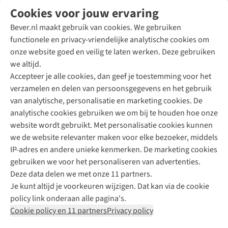
Volg ons voor meer Buiten
Cookies voor jouw ervaring
Bever.nl maakt gebruik van cookies. We gebruiken
functionele en privacy-vriendelijke analytische cookies om
onze website goed en veilig te laten werken. Deze gebruiken
Direct advies van een Buitenexpert
we altijd.
Accepteer je alle cookies, dan geef je toestemming voor het
+31 (0)85 888 50 88
verzamelen en delen van persoonsgegevens en het gebruik
+31 6 12 28 49 80
van analytische, personalisatie en marketing cookies. De
analytische cookies gebruiken we om bij te houden hoe onze
Contactformulier
website wordt gebruikt. Met personalisatie cookies kunnen
we de website relevanter maken voor elke bezoeker, middels
IP-adres en andere unieke kenmerken. De marketing cookies
Algeme
gebruiken we voor het personaliseren van advertenties.
voorwa
Deze data delen we met onze 11 partners.
|
Je kunt altijd je voorkeuren wijzigen. Dat kan via de cookie
Priva
policy link onderaan alle pagina's.
polic
Cookie policy en 11 partners
Privacy policy
|