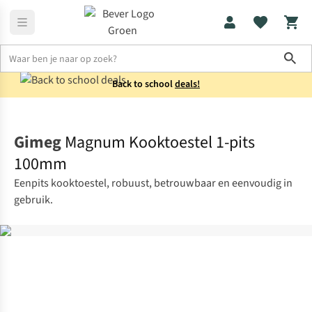
Sho
Back to school
deals!
Koken
Kooktoestellen
Gimeg
Magnum Kooktoestel 1-pits
100mm
Eenpits kooktoestel, robuust, betrouwbaar en eenvoudig in
gebruik.