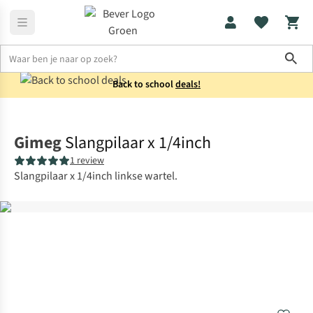
Sho
Back to school
deals!
Koken
Kooktoestellen
Gimeg
Slangpilaar x 1/4inch
1 review
Slangpilaar x 1/4inch linkse wartel.