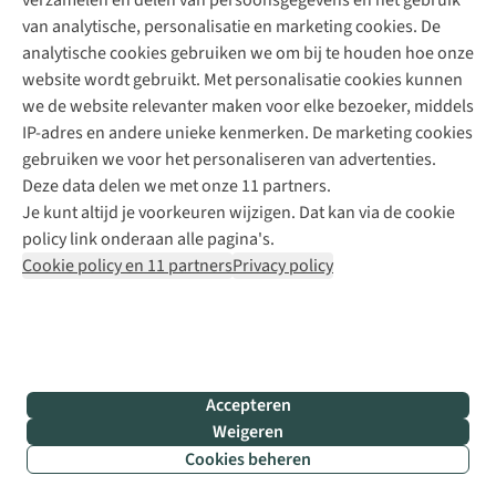
verzamelen en delen van persoonsgegevens en het gebruik
+31 6 12 28 49 80
van analytische, personalisatie en marketing cookies. De
analytische cookies gebruiken we om bij te houden hoe onze
Contactformulier
website wordt gebruikt. Met personalisatie cookies kunnen
we de website relevanter maken voor elke bezoeker, middels
IP-adres en andere unieke kenmerken. De marketing cookies
Algeme
gebruiken we voor het personaliseren van advertenties.
voorwa
Deze data delen we met onze 11 partners.
|
Je kunt altijd je voorkeuren wijzigen. Dat kan via de cookie
Priva
policy link onderaan alle pagina's.
polic
Cookie policy en 11 partners
Privacy policy
|
Cook
polic
|
© 202
Accepteren
Bever
Weigeren
B.V. Al
Cookies beheren
rights
reser