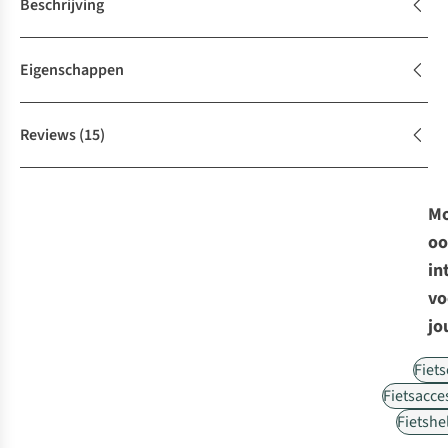
Beschrijving
Eigenschappen
Reviews
(15)
Mo
oo
in
vo
jo
Fiet
Fietsacce
Fietsh