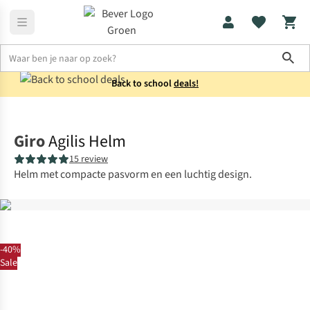
Sho
Back to school
deals!
Fietsaccessoires
Fietshelmen
Giro
Agilis Helm
15 review
Helm met compacte pasvorm en een luchtig design.
-40%
Sale