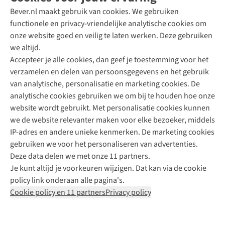
Bever.nl maakt gebruik van cookies. We gebruiken
functionele en privacy-vriendelijke analytische cookies om
onze website goed en veilig te laten werken. Deze gebruiken
Direct advies van een Buitenexpert
we altijd.
Accepteer je alle cookies, dan geef je toestemming voor het
+31 (0)85 888 50 88
verzamelen en delen van persoonsgegevens en het gebruik
+31 6 12 28 49 80
van analytische, personalisatie en marketing cookies. De
analytische cookies gebruiken we om bij te houden hoe onze
Contactformulier
website wordt gebruikt. Met personalisatie cookies kunnen
we de website relevanter maken voor elke bezoeker, middels
IP-adres en andere unieke kenmerken. De marketing cookies
Algeme
gebruiken we voor het personaliseren van advertenties.
voorwa
Deze data delen we met onze 11 partners.
|
Je kunt altijd je voorkeuren wijzigen. Dat kan via de cookie
Priva
policy link onderaan alle pagina's.
polic
Cookie policy en 11 partners
Privacy policy
|
Cook
polic