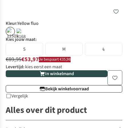
Kleur
:
Yellow fluo
%
%
Kies jouw maat:
S
M
L
€89,95
€53,97
Je bespaart €35,98
Levertijd:
kies eerst een maat
In winkelmand
Bekijk winkelvoorraad
Vergelijk
Alles over dit product