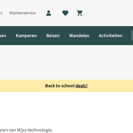
ls
Klantenservice
Shopping cart
sen
Kamperen
Reizen
Wandelen
Activiteiten
Back to school
deals!
etshelm
orzien van Mips-technologie.