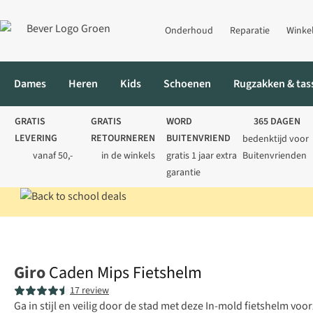
Onderhoud
Reparatie
Winke
Dames
Heren
Kids
Schoenen
Rugzakken & tas
GRATIS
GRATIS
WORD
365 DAGEN
LEVERING
RETOURNEREN
BUITENVRIEND
bedenktijd voor
vanaf 50,-
in de winkels
gratis 1 jaar extra
Buitenvrienden
garantie
Home
Fietsen
Fietsaccessoires
Fietshelmen
Caden Mips Fi
Giro
Caden Mips Fietshelm
17 review
Ga in stijl en veilig door de stad met deze In-mold fietshelm vo