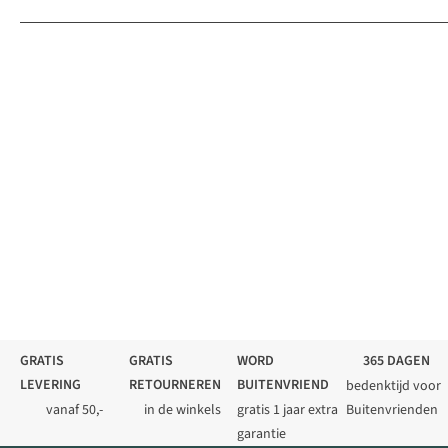
GRATIS
GRATIS
WORD
365 DAGEN
LEVERING
RETOURNEREN
BUITENVRIEND
bedenktijd voor
vanaf 50,-
in de winkels
gratis 1 jaar extra
Buitenvrienden
garantie