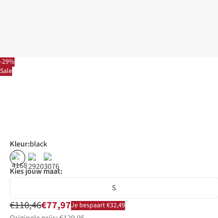
-29%
Sale
Kleur
:
black
%
%
%
Kies jouw maat:
S
€110,46
€77,97
Je bespaart €32,49