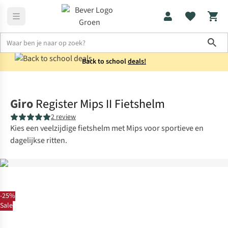
Sho
Back to school
deals!
Fietsaccessoires
Fietshelmen
Giro
Register Mips II Fietshelm
2 review
Kies een veelzijdige fietshelm met Mips voor sportieve en
dagelijkse ritten.
-25%
Sale