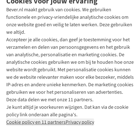
Cookies voor jouw ervaring
Bever.nl maakt gebruik van cookies. We gebruiken
functionele en privacy-vriendelijke analytische cookies om
onze website goed en veilig te laten werken. Deze gebruiken
Direct advies van een Buitenexpert
we altijd.
Accepteer je alle cookies, dan geef je toestemming voor het
+31 (0)85 888 50 88
verzamelen en delen van persoonsgegevens en het gebruik
+31 6 12 28 49 80
van analytische, personalisatie en marketing cookies. De
analytische cookies gebruiken we om bij te houden hoe onze
Contactformulier
website wordt gebruikt. Met personalisatie cookies kunnen
we de website relevanter maken voor elke bezoeker, middels
IP-adres en andere unieke kenmerken. De marketing cookies
Algeme
gebruiken we voor het personaliseren van advertenties.
voorwa
Deze data delen we met onze 11 partners.
|
Je kunt altijd je voorkeuren wijzigen. Dat kan via de cookie
Priva
policy link onderaan alle pagina's.
polic
Cookie policy en 11 partners
Privacy policy
|
Cook