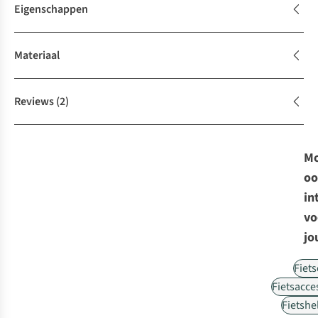
Eigenschappen
Materiaal
Reviews
(2)
Mo
oo
in
vo
jo
Fiet
Fietsacce
Fietsh