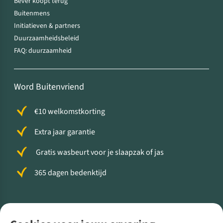
Bever koopt terug
Buitenmens
Initiatieven & partners
Duurzaamheidsbeleid
FAQ: duurzaamheid
Word Buitenvriend
€10 welkomstkorting
Extra jaar garantie
Gratis wasbeurt voor je slaapzak of jas
365 dagen bedenktijd
Volg ons voor meer Buiten