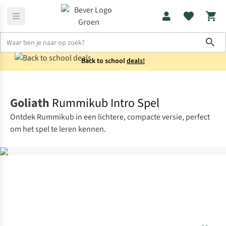
Sho
Back to school
deals!
Kids
Speelgoed
Goliath
Rummikub Intro Spel
Ontdek Rummikub in een lichtere, compacte versie, perfect
om het spel te leren kennen.