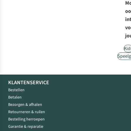
Mo
oo
in
vo
jo
Kid
Speel
KLANTENSERVICE
Bestellen
Betalen
Bezorgen & afhalen
Retourneren & ruilen
Bestelling herroepen
Garantie & reparatie