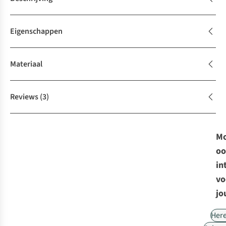
Eigenschappen
Materiaal
Reviews
(3)
Mo
oo
in
vo
jo
Her