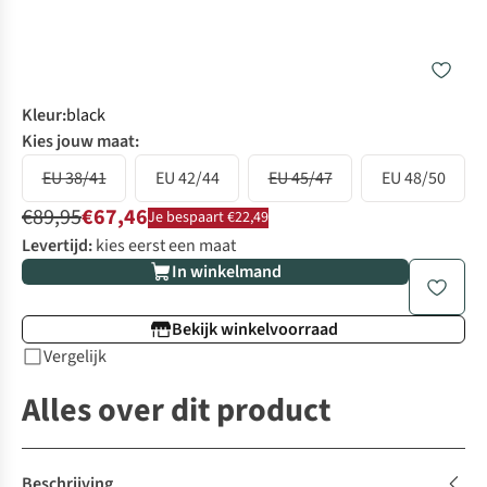
Kleur
:
black
Kies jouw maat:
EU 38/41
EU 42/44
EU 45/47
EU 48/50
€89,95
€67,46
Je bespaart €22,49
Levertijd:
kies eerst een maat
In winkelmand
Bekijk winkelvoorraad
Vergelijk
Alles over dit product
Beschrijving