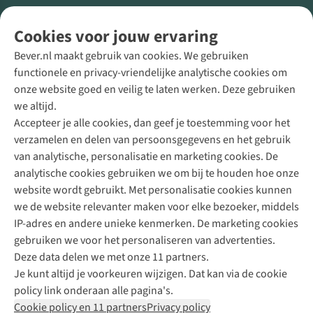
Volg ons voor meer Buiten
Cookies voor jouw ervaring
Bever.nl maakt gebruik van cookies. We gebruiken
functionele en privacy-vriendelijke analytische cookies om
onze website goed en veilig te laten werken. Deze gebruiken
Direct advies van een Buitenexpert
we altijd.
Accepteer je alle cookies, dan geef je toestemming voor het
+31 (0)85 888 50 88
verzamelen en delen van persoonsgegevens en het gebruik
+31 6 12 28 49 80
van analytische, personalisatie en marketing cookies. De
analytische cookies gebruiken we om bij te houden hoe onze
Contactformulier
website wordt gebruikt. Met personalisatie cookies kunnen
we de website relevanter maken voor elke bezoeker, middels
IP-adres en andere unieke kenmerken. De marketing cookies
Algeme
gebruiken we voor het personaliseren van advertenties.
voorwa
Deze data delen we met onze 11 partners.
|
Je kunt altijd je voorkeuren wijzigen. Dat kan via de cookie
Priva
policy link onderaan alle pagina's.
polic
Cookie policy en 11 partners
Privacy policy