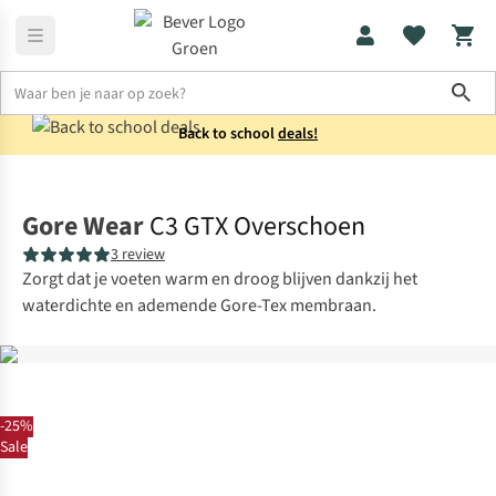
Sho
Back to school
deals!
Schoenen
Waterdichte schoenen
Gore Wear
C3 GTX Overschoen
3 review
Zorgt dat je voeten warm en droog blijven dankzij het
waterdichte en ademende Gore-Tex membraan.
-25%
Sale