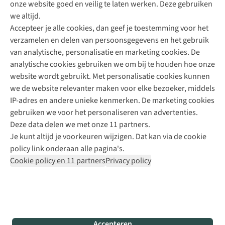
onze website goed en veilig te laten werken. Deze gebruiken
Direct advies van een Buitenexpert
we altijd.
Accepteer je alle cookies, dan geef je toestemming voor het
+31 (0)85 888 50 88
verzamelen en delen van persoonsgegevens en het gebruik
+31 6 12 28 49 80
van analytische, personalisatie en marketing cookies. De
analytische cookies gebruiken we om bij te houden hoe onze
Contactformulier
website wordt gebruikt. Met personalisatie cookies kunnen
we de website relevanter maken voor elke bezoeker, middels
IP-adres en andere unieke kenmerken. De marketing cookies
Algeme
gebruiken we voor het personaliseren van advertenties.
voorwa
Deze data delen we met onze 11 partners.
|
Je kunt altijd je voorkeuren wijzigen. Dat kan via de cookie
Priva
policy link onderaan alle pagina's.
polic
Cookie policy en 11 partners
Privacy policy
|
Cook
polic
|
© 202
Accepteren