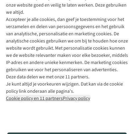
onze website goed en veilig te laten werken. Deze gebruiken
Direct advies van een Buitenexpert
we altijd.
Accepteer je alle cookies, dan geef je toestemming voor het
+31 (0)85 888 50 88
verzamelen en delen van persoonsgegevens en het gebruik
+31 6 12 28 49 80
van analytische, personalisatie en marketing cookies. De
analytische cookies gebruiken we om bij te houden hoe onze
Contactformulier
website wordt gebruikt. Met personalisatie cookies kunnen
we de website relevanter maken voor elke bezoeker, middels
IP-adres en andere unieke kenmerken. De marketing cookies
Algeme
gebruiken we voor het personaliseren van advertenties.
voorwa
Deze data delen we met onze 11 partners.
|
Je kunt altijd je voorkeuren wijzigen. Dat kan via de cookie
Priva
policy link onderaan alle pagina's.
polic
Cookie policy en 11 partners
Privacy policy
|
Cook
polic
|
© 202