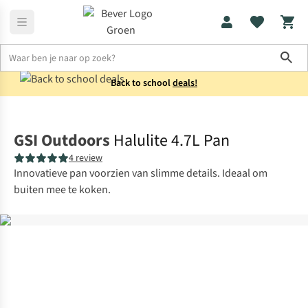
Sho
Back to school
deals!
Koken
Potten & pannen
GSI Outdoors
Halulite 4.7L Pan
4 review
Innovatieve pan voorzien van slimme details. Ideaal om
buiten mee te koken.