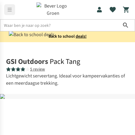
Sho
Back to school
deals!
Koken
Bestek
GSI Outdoors
Pack Tang
5 review
Lichtgewicht serveertang. Ideaal voor kampeervakanties of
een meerdaagse trekking.