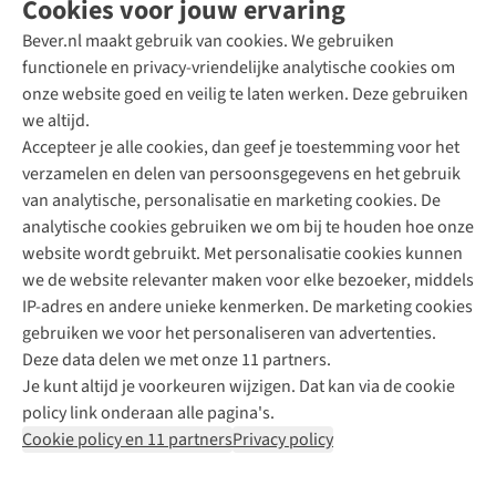
Cookies voor jouw ervaring
Bever.nl maakt gebruik van cookies. We gebruiken
functionele en privacy-vriendelijke analytische cookies om
onze website goed en veilig te laten werken. Deze gebruiken
Direct advies van een Buitenexpert
we altijd.
Accepteer je alle cookies, dan geef je toestemming voor het
+31 (0)85 888 50 88
verzamelen en delen van persoonsgegevens en het gebruik
+31 6 12 28 49 80
van analytische, personalisatie en marketing cookies. De
analytische cookies gebruiken we om bij te houden hoe onze
Contactformulier
website wordt gebruikt. Met personalisatie cookies kunnen
we de website relevanter maken voor elke bezoeker, middels
IP-adres en andere unieke kenmerken. De marketing cookies
Algeme
gebruiken we voor het personaliseren van advertenties.
voorwa
Deze data delen we met onze 11 partners.
|
Je kunt altijd je voorkeuren wijzigen. Dat kan via de cookie
Priva
policy link onderaan alle pagina's.
polic
Cookie policy en 11 partners
Privacy policy
|
Cook