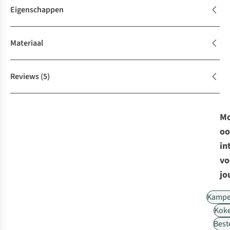
Eigenschappen
Materiaal
Reviews
(5)
Mo
oo
in
vo
jo
Kampe
Kok
Best