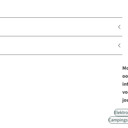
Mo
oo
in
vo
jo
Elektr
Campings