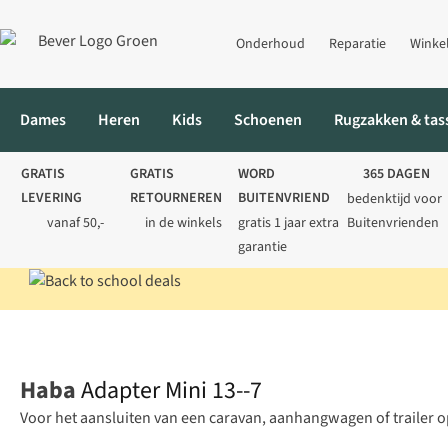
Onderhoud
Reparatie
Winke
Dames
Heren
Kids
Schoenen
Rugzakken & tas
GRATIS
GRATIS
WORD
365 DAGEN
LEVERING
RETOURNEREN
BUITENVRIEND
bedenktijd voor
vanaf 50,-
in de winkels
gratis 1 jaar extra
Buitenvrienden
garantie
Home
Elektronica
Campingstekkers
Adapter Mini 13--7
Haba
Adapter Mini 13--7
Voor het aansluiten van een caravan, aanhangwagen of trailer op