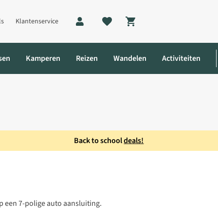
ls
Klantenservice
Shopping cart
sen
Kamperen
Reizen
Wandelen
Activiteiten
Back to school
deals!
 een 7-polige auto aansluiting.