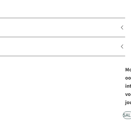
Mo
oo
in
vo
jo
SAL