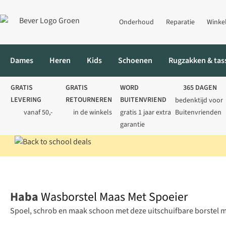
Onderhoud
Reparatie
Winke
Dames
Heren
Kids
Schoenen
Rugzakken & tas
GRATIS
GRATIS
WORD
365 DAGEN
LEVERING
RETOURNEREN
BUITENVRIEND
bedenktijd voor
vanaf 50,-
in de winkels
gratis 1 jaar extra
Buitenvrienden
garantie
Home
SALE
Wasborstel Maas Met Spoeier
Haba
Wasborstel Maas Met Spoeier
Spoel, schrob en maak schoon met deze uitschuifbare borstel m