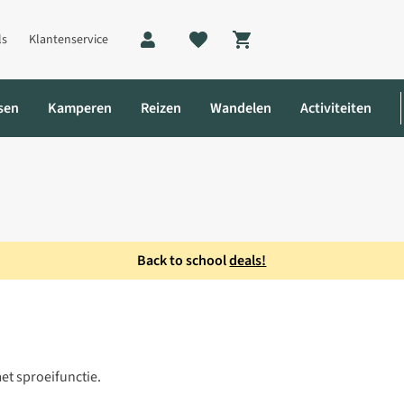
ls
Klantenservice
Shopping cart
sen
Kamperen
Reizen
Wandelen
Activiteiten
Back to school
deals!
et sproeifunctie.