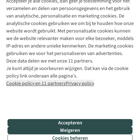
Accepteer je alle cookies, dan geef je toestemming voor het
+31 (0)85 888 50 88
verzamelen en delen van persoonsgegevens en het gebruik
+31 6 12 28 49 80
van analytische, personalisatie en marketing cookies. De
analytische cookies gebruiken we om bij te houden hoe onze
Contactformulier
website wordt gebruikt. Met personalisatie cookies kunnen
we de website relevanter maken voor elke bezoeker, middels
IP-adres en andere unieke kenmerken. De marketing cookies
Algeme
gebruiken we voor het personaliseren van advertenties.
voorwa
Deze data delen we met onze 11 partners.
|
Je kunt altijd je voorkeuren wijzigen. Dat kan via de cookie
Priva
policy link onderaan alle pagina's.
polic
Cookie policy en 11 partners
Privacy policy
|
Cook
polic
|
© 202
Accepteren
Bever
Weigeren
B.V. Al
Cookies beheren
rights