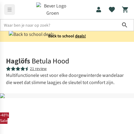
Sho
Back to school
deals!
Fleeces
Fleecevesten
Haglöfs
Betula Hood
21 review
Multifunctionele vest voor elke doorgewinterde wandelaar
die weet dat slimme laagjes de sleutel tot comfort zijn.
-48%
Sale