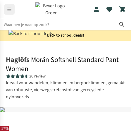
Sho
Back to school
deals!
Broeken
Wandelbroeken
Haglöfs
Morän Softshell Standard Pant
Women
20 review
Ideaal voor wandelen, klimmen en bergbeklimmen, gemaakt
van robuuste, vierweg stretchstof van gerecyclede
nylonvezels.
-17%