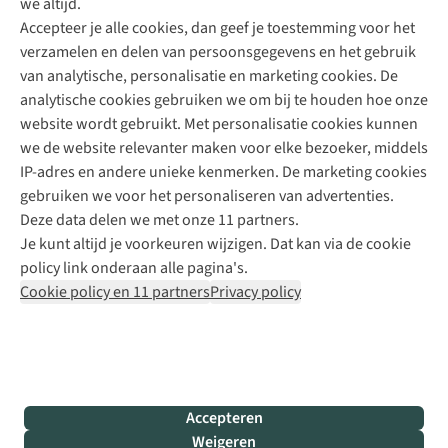
we altijd.
Accepteer je alle cookies, dan geef je toestemming voor het
+31 (0)85 888 50 88
verzamelen en delen van persoonsgegevens en het gebruik
+31 6 12 28 49 80
van analytische, personalisatie en marketing cookies. De
analytische cookies gebruiken we om bij te houden hoe onze
Contactformulier
website wordt gebruikt. Met personalisatie cookies kunnen
we de website relevanter maken voor elke bezoeker, middels
IP-adres en andere unieke kenmerken. De marketing cookies
Algeme
gebruiken we voor het personaliseren van advertenties.
voorwa
Deze data delen we met onze 11 partners.
|
Je kunt altijd je voorkeuren wijzigen. Dat kan via de cookie
Priva
policy link onderaan alle pagina's.
polic
Cookie policy en 11 partners
Privacy policy
|
Cook
polic
|
© 202
Accepteren
Bever
Weigeren
B.V. Al