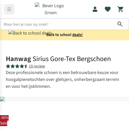
Sho
Back to school
deals!
Schoenen
Bergschoenen
Hanwag
Sirius Gore-Tex Bergschoen
19 review
Deze professionele schoen is een betrouwbare keuze voor
hoogalpienetochten over gletsjers, onherbergzaam terrein
en voor het ijsklimmen.
-30%
Sale