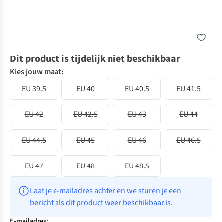
Dit product is tijdelijk niet beschikbaar
Kies jouw maat:
EU 39.5
EU 40
EU 40.5
EU 41.5
EU 42
EU 42.5
EU 43
EU 44
EU 44.5
EU 45
EU 46
EU 46.5
EU 47
EU 48
EU 48.5
Laat je e-mailadres achter en we sturen je een 
bericht als dit product weer beschikbaar is.
E-mailadres: