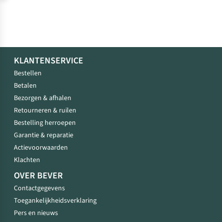
en
je
wandelplannen.
Hier
let
je
KLANTENSERVICE
op
Bestellen
bij
Betalen
het
kiezen
Bezorgen & afhalen
van
Retourneren & ruilen
goede
Bestelling herroepen
wandelschoenen
Garantie & reparatie
voor
jouw
Actievoorwaarden
wandelingen!
Klachten
OVER BEVER
Contactgegevens
Toegankelijkheidsverklaring
Pers en nieuws