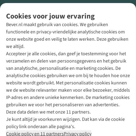
Volg ons voor meer Buiten
Cookies voor jouw ervaring
Bever.nl maakt gebruik van cookies. We gebruiken
functionele en privacy-vriendelijke analytische cookies om
onze website goed en veilig te laten werken. Deze gebruiken
Direct advies van een Buitenexpert
we altijd.
Accepteer je alle cookies, dan geef je toestemming voor het
+31 (0)85 888 50 88
verzamelen en delen van persoonsgegevens en het gebruik
+31 6 12 28 49 80
van analytische, personalisatie en marketing cookies. De
analytische cookies gebruiken we om bij te houden hoe onze
Contactformulier
website wordt gebruikt. Met personalisatie cookies kunnen
we de website relevanter maken voor elke bezoeker, middels
IP-adres en andere unieke kenmerken. De marketing cookies
Algeme
gebruiken we voor het personaliseren van advertenties.
voorwa
Deze data delen we met onze 11 partners.
|
Je kunt altijd je voorkeuren wijzigen. Dat kan via de cookie
Priva
policy link onderaan alle pagina's.
polic
Cookie policy en 11 partners
Privacy policy