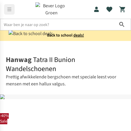
Sho
Back to school
deals!
Schoenen
Bergschoenen
Hanwag
Tatra II Bunion
Wandelschoenen
Prettig afwikkelende bergschoen met speciale leest voor
mensen met een hallux valgus.
-40%
Sale