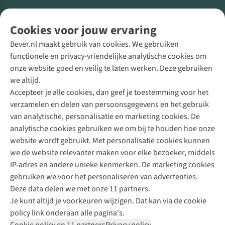
Volg ons voor meer Buiten
Cookies voor jouw ervaring
Bever.nl maakt gebruik van cookies. We gebruiken
functionele en privacy-vriendelijke analytische cookies om
onze website goed en veilig te laten werken. Deze gebruiken
Direct advies van een Buitenexpert
we altijd.
Accepteer je alle cookies, dan geef je toestemming voor het
+31 (0)85 888 50 88
verzamelen en delen van persoonsgegevens en het gebruik
+31 6 12 28 49 80
van analytische, personalisatie en marketing cookies. De
analytische cookies gebruiken we om bij te houden hoe onze
Contactformulier
website wordt gebruikt. Met personalisatie cookies kunnen
we de website relevanter maken voor elke bezoeker, middels
IP-adres en andere unieke kenmerken. De marketing cookies
Algeme
gebruiken we voor het personaliseren van advertenties.
voorwa
Deze data delen we met onze 11 partners.
|
Je kunt altijd je voorkeuren wijzigen. Dat kan via de cookie
Priva
policy link onderaan alle pagina's.
polic