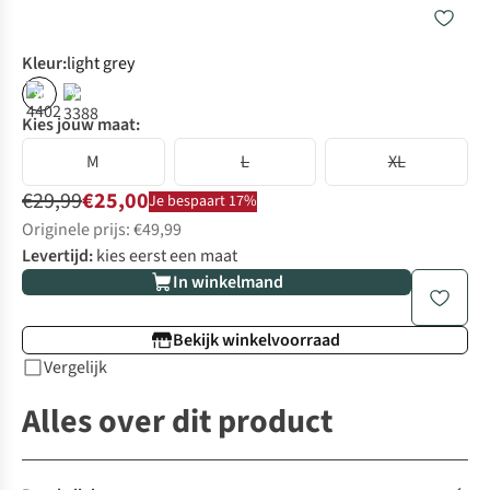
Kleur
:
light grey
%
%
Kies jouw maat:
M
L
XL
€29,99
€25,00
Je bespaart 17%
Originele prijs: €49,99
Levertijd:
kies eerst een maat
In winkelmand
Bekijk winkelvoorraad
Vergelijk
Alles over dit product