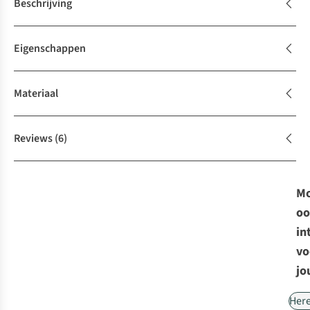
Beschrijving
Eigenschappen
Materiaal
Reviews
(6)
Mo
oo
in
vo
jo
Her