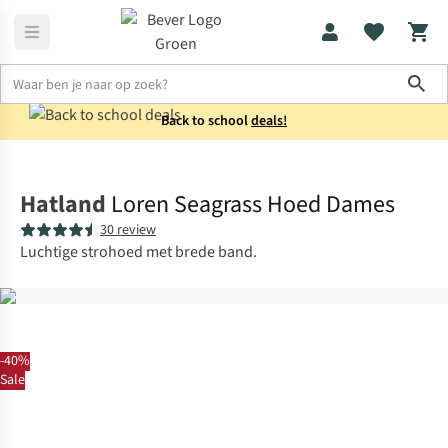
Sho
Back to school
deals!
Accessoires
Hoeden
Hatland
Loren Seagrass Hoed Dames
30 review
Luchtige strohoed met brede band.
-40%
Sale