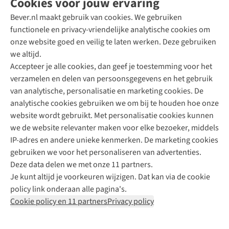
Cookies voor jouw ervaring
Bever.nl maakt gebruik van cookies. We gebruiken
functionele en privacy-vriendelijke analytische cookies om
onze website goed en veilig te laten werken. Deze gebruiken
Direct advies van een Buitenexpert
we altijd.
Accepteer je alle cookies, dan geef je toestemming voor het
+31 (0)85 888 50 88
verzamelen en delen van persoonsgegevens en het gebruik
+31 6 12 28 49 80
van analytische, personalisatie en marketing cookies. De
analytische cookies gebruiken we om bij te houden hoe onze
Contactformulier
website wordt gebruikt. Met personalisatie cookies kunnen
we de website relevanter maken voor elke bezoeker, middels
IP-adres en andere unieke kenmerken. De marketing cookies
Algeme
gebruiken we voor het personaliseren van advertenties.
voorwa
Deze data delen we met onze 11 partners.
|
Je kunt altijd je voorkeuren wijzigen. Dat kan via de cookie
Priva
policy link onderaan alle pagina's.
polic
Cookie policy en 11 partners
Privacy policy
|
Cook