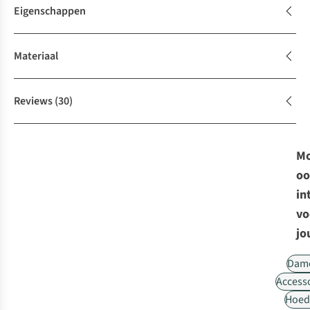
Eigenschappen
Materiaal
Reviews
(30)
Mo
oo
in
vo
jo
Dam
Access
Hoed