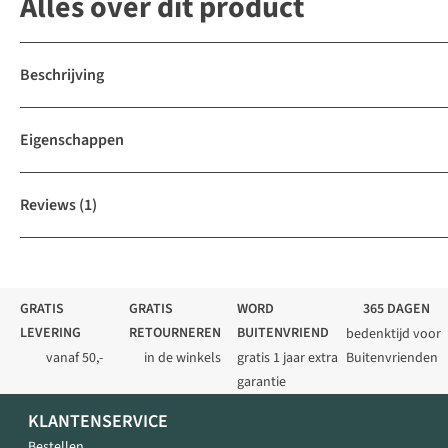
Alles over dit product
Beschrijving
Eigenschappen
Reviews
(1)
GRATIS
GRATIS
WORD
365 DAGEN
LEVERING
RETOURNEREN
BUITENVRIEND
bedenktijd voor
vanaf 50,-
in de winkels
gratis 1 jaar extra
Buitenvrienden
garantie
KLANTENSERVICE
Bestellen