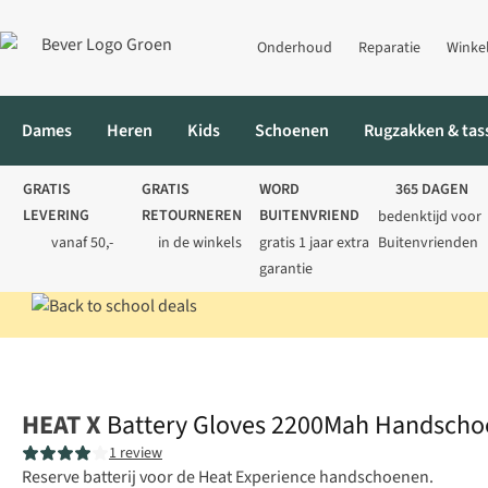
Onderhoud
Reparatie
Winke
Dames
Heren
Kids
Schoenen
Rugzakken & tas
GRATIS
GRATIS
WORD
365 DAGEN
LEVERING
RETOURNEREN
BUITENVRIEND
bedenktijd voor
vanaf 50,-
in de winkels
gratis 1 jaar extra
Buitenvrienden
garantie
Home
Heren
Accessoires
Winteraccessoires
Battery Glove
HEAT X
Battery Gloves 2200Mah Handscho
1 review
Reserve batterij voor de Heat Experience handschoenen.