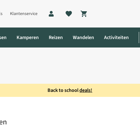
ls
Klantenservice
Shopping cart
sen
Kamperen
Reizen
Wandelen
Activiteiten
Back to school
deals!
s 2200Mah Handschoen
en