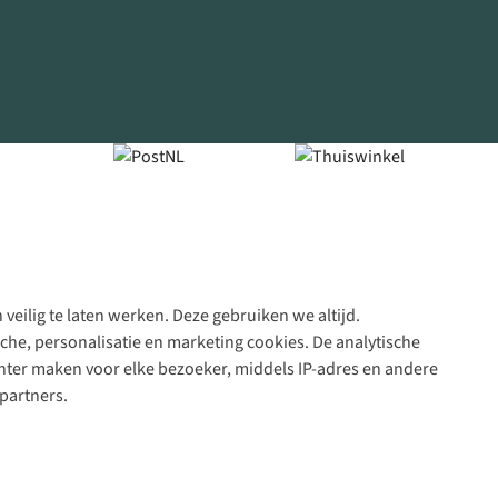
veilig te laten werken. Deze gebruiken we altijd.
Algeme
che, personalisatie en marketing cookies. De analytische
voorwa
nter maken voor elke bezoeker, middels IP-adres en andere
|
partners.
Priva
polic
|
Cook