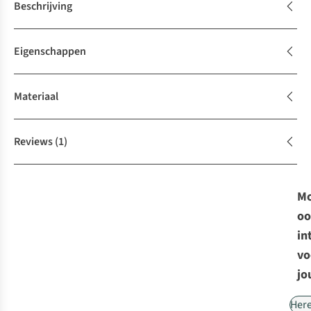
Beschrijving
Eigenschappen
Materiaal
Reviews
(1)
Mo
oo
in
vo
jo
Her