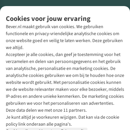
Volg ons voor meer Buiten
Cookies voor jouw ervaring
Bever.nl maakt gebruik van cookies. We gebruiken
functionele en privacy-vriendelijke analytische cookies om
onze website goed en veilig te laten werken. Deze gebruiken
Direct advies van een Buitenexpert
we altijd.
Accepteer je alle cookies, dan geef je toestemming voor het
+31 (0)85 888 50 88
verzamelen en delen van persoonsgegevens en het gebruik
+31 6 12 28 49 80
van analytische, personalisatie en marketing cookies. De
analytische cookies gebruiken we om bij te houden hoe onze
Contactformulier
website wordt gebruikt. Met personalisatie cookies kunnen
we de website relevanter maken voor elke bezoeker, middels
IP-adres en andere unieke kenmerken. De marketing cookies
Algeme
gebruiken we voor het personaliseren van advertenties.
voorwa
Deze data delen we met onze 11 partners.
|
Je kunt altijd je voorkeuren wijzigen. Dat kan via de cookie
Priva
policy link onderaan alle pagina's.
polic