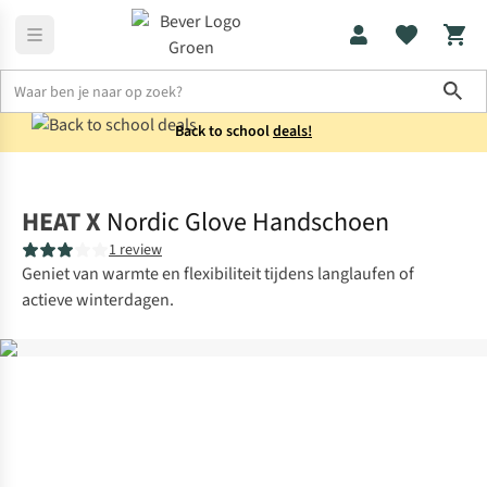
Sho
Back to school
deals!
Accessoires
Winteraccessoires
HEAT X
Nordic Glove Handschoen
1 review
Geniet van warmte en flexibiliteit tijdens langlaufen of
actieve winterdagen.