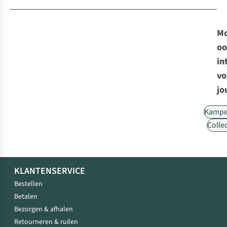
Mo
oo
in
vo
jo
Kampe
Collec
KLANTENSERVICE
Bestellen
Betalen
Bezorgen & afhalen
Retourneren & ruilen