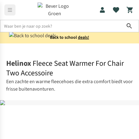
Sho
Back to school
deals!
Kamperen
Collectie
Helinox
Fleece Seat Warmer For Chair
Two Accessoire
Een zachte en warme fleecehoes die extra comfort biedt voor
frisse buitenavonturen.