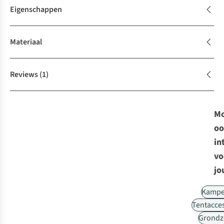
Eigenschappen
Materiaal
Reviews
(1)
Mo
oo
in
vo
jo
Kampe
Tentacce
Grondz