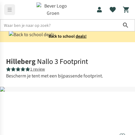
Sho
Back to school
deals!
Tentaccessoires
Grondzeilen
Hilleberg
Nallo 3 Footprint
1 review
Bescherm je tent met een bijpassende footprint.