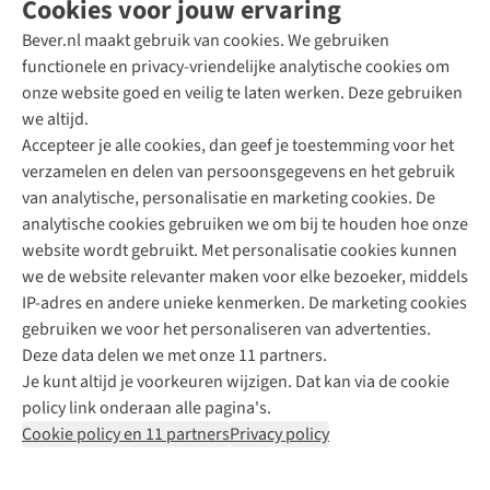
Cookies voor jouw ervaring
Bever.nl maakt gebruik van cookies. We gebruiken
functionele en privacy-vriendelijke analytische cookies om
onze website goed en veilig te laten werken. Deze gebruiken
Direct advies van een Buitenexpert
we altijd.
Accepteer je alle cookies, dan geef je toestemming voor het
+31 (0)85 888 50 88
verzamelen en delen van persoonsgegevens en het gebruik
+31 6 12 28 49 80
van analytische, personalisatie en marketing cookies. De
analytische cookies gebruiken we om bij te houden hoe onze
Contactformulier
website wordt gebruikt. Met personalisatie cookies kunnen
we de website relevanter maken voor elke bezoeker, middels
IP-adres en andere unieke kenmerken. De marketing cookies
Algeme
gebruiken we voor het personaliseren van advertenties.
voorwa
Deze data delen we met onze 11 partners.
|
Je kunt altijd je voorkeuren wijzigen. Dat kan via de cookie
Priva
policy link onderaan alle pagina's.
polic
Cookie policy en 11 partners
Privacy policy
|
Cook