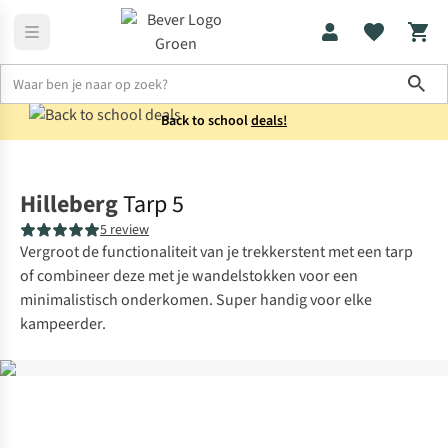
Sho
Back to school
deals!
Tenten
Tarps
Hilleberg
Tarp 5
5 review
Vergroot de functionaliteit van je trekkerstent met een tarp
of combineer deze met je wandelstokken voor een
minimalistisch onderkomen. Super handig voor elke
kampeerder.