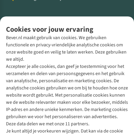
Volg ons voor meer Buiten
Cookies voor jouw ervaring
Bever.nl maakt gebruik van cookies. We gebruiken
functionele en privacy-vriendelijke analytische cookies om
onze website goed en veilig te laten werken. Deze gebruiken
Direct advies van een Buitenexpert
we altijd.
Accepteer je alle cookies, dan geef je toestemming voor het
+31 (0)85 888 50 88
verzamelen en delen van persoonsgegevens en het gebruik
+31 6 12 28 49 80
van analytische, personalisatie en marketing cookies. De
analytische cookies gebruiken we om bij te houden hoe onze
Contactformulier
website wordt gebruikt. Met personalisatie cookies kunnen
we de website relevanter maken voor elke bezoeker, middels
IP-adres en andere unieke kenmerken. De marketing cookies
Algeme
gebruiken we voor het personaliseren van advertenties.
voorwa
Deze data delen we met onze 11 partners.
|
Je kunt altijd je voorkeuren wijzigen. Dat kan via de cookie