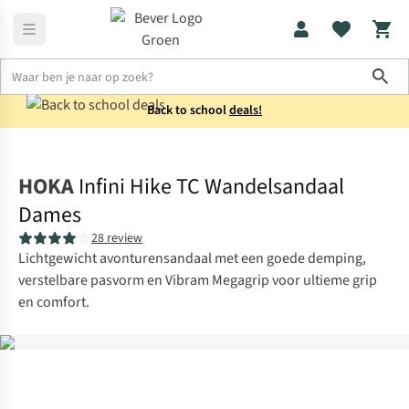
Sho
Back to school
deals!
Schoenen
Sandalen
HOKA
Infini Hike TC Wandelsandaal
Dames
28 review
Lichtgewicht avonturensandaal met een goede demping,
verstelbare pasvorm en Vibram Megagrip voor ultieme grip
en comfort.