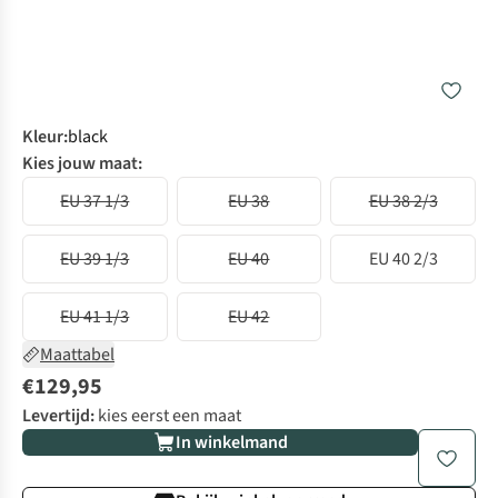
Kleur
:
black
Kies jouw maat:
EU 37 1/3
EU 38
EU 38 2/3
EU 39 1/3
EU 40
EU 40 2/3
EU 41 1/3
EU 42
Maattabel
€129,95
Levertijd:
kies eerst een maat
In winkelmand