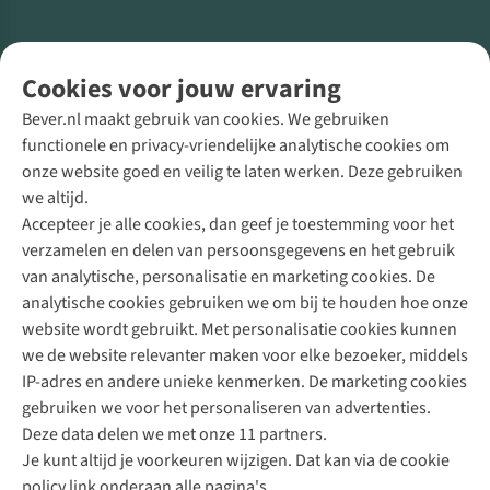
Volg ons voor meer Buiten
Cookies voor jouw ervaring
Bever.nl maakt gebruik van cookies. We gebruiken
functionele en privacy-vriendelijke analytische cookies om
onze website goed en veilig te laten werken. Deze gebruiken
Direct advies van een Buitenexpert
we altijd.
Accepteer je alle cookies, dan geef je toestemming voor het
+31 (0)85 888 50 88
verzamelen en delen van persoonsgegevens en het gebruik
+31 6 12 28 49 80
van analytische, personalisatie en marketing cookies. De
analytische cookies gebruiken we om bij te houden hoe onze
Contactformulier
website wordt gebruikt. Met personalisatie cookies kunnen
we de website relevanter maken voor elke bezoeker, middels
IP-adres en andere unieke kenmerken. De marketing cookies
Algeme
gebruiken we voor het personaliseren van advertenties.
voorwa
Deze data delen we met onze 11 partners.
|
Je kunt altijd je voorkeuren wijzigen. Dat kan via de cookie
Priva
policy link onderaan alle pagina's.