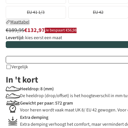
EU 41 1/3
EU 42
Maattabel
€189,95
€132,97
Je bespaart €56,98
Levertijd:
kies eerst een maat
Vergelijk
In 't kort
Heeldrop: 8 (mm)
De heeldrop (drop/offset) is het hoogteverschil in mm tus
Gewicht per paar: 572 gram
Voor heren wordt vaak maat UK 8/ EU 42 gewogen. Voor
Extra demping
Extra demping verhoogt het comfort, maar vermindert do