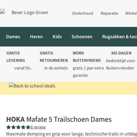
Onderhoud
Reparatie
Winke
Dames
Heren
Kids
Schoenen
Rugzakken & tas
GRATIS
GRATIS
WORD
365 DAGEN
LEVERING
RETOURNEREN
BUITENVRIEND
bedenktijd voor
vanaf 50,-
in de winkels
gratis 1 jaar extra
Buitenvrienden
garantie
Home
Dames
Schoenen
Trailschoenen
Mafate 5 Trailscho
HOKA
Mafate 5 Trailschoen Dames
8 review
Maximale demping en grip voor lange, technische trails in uitda