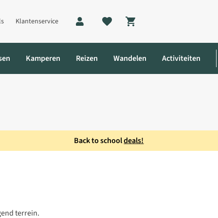
ls
Klantenservice
Shopping cart
sen
Kamperen
Reizen
Wandelen
Activiteiten
Back to school
deals!
en Dames
gend terrein.