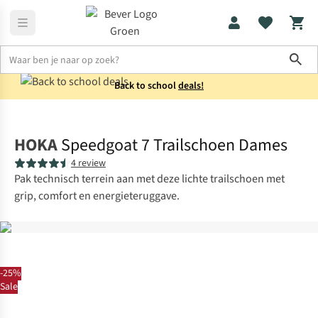
Sho
Back to school
deals!
Schoenen
Trailschoenen
HOKA
Speedgoat 7 Trailschoen Dames
4 review
Pak technisch terrein aan met deze lichte trailschoen met
grip, comfort en energieteruggave.
-25%
Sale