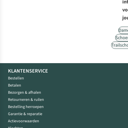
in
vo
jo
Dam
Schoe
Trailsc
KLANTENSERVICE
Bestellen
Betalen
Bezorgen & afhalen
Retourneren & ruilen
Bestelling herroepen
Garantie & reparatie
Actievoorwaarden