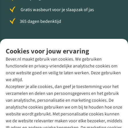
Gratis wasbeurt voor je slaapzak of jas
365 dagen bedenktijd
Volg ons voor meer Buiten
Cookies voor jouw ervaring
Bever.nl maakt gebruik van cookies. We gebruiken
functionele en privacy-vriendelijke analytische cookies om
onze website goed en veilig te laten werken. Deze gebruiken
Direct advies van een Buitenexpert
we altijd.
Accepteer je alle cookies, dan geef je toestemming voor het
+31 (0)85 888 50 88
verzamelen en delen van persoonsgegevens en het gebruik
+31 6 12 28 49 80
van analytische, personalisatie en marketing cookies. De
analytische cookies gebruiken we om bij te houden hoe onze
Contactformulier
website wordt gebruikt. Met personalisatie cookies kunnen
we de website relevanter maken voor elke bezoeker, middels
IP-adres en andere unieke kenmerken. De marketing cookies