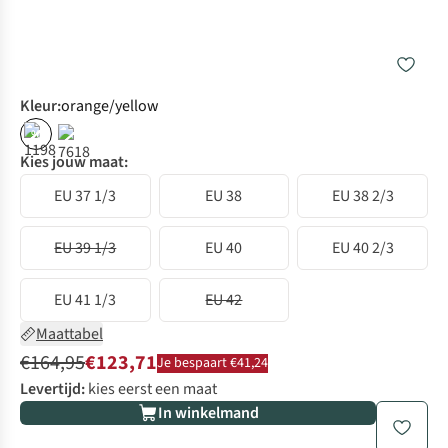
Kleur
:
orange/yellow
%
Kies jouw maat:
EU 37 1/3
EU 38
EU 38 2/3
EU 39 1/3
EU 40
EU 40 2/3
EU 41 1/3
EU 42
Maattabel
€164,95
€123,71
Je bespaart €41,24
Levertijd:
kies eerst een maat
In winkelmand