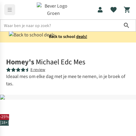
Sho
Back to school
deals!
Messen & multitools
Zakmessen
Homey's
Michael Edc Mes
8 review
Ideaal mes om elke dag met je mee te nemen, in je broek of
tas.
-25%
[18+]