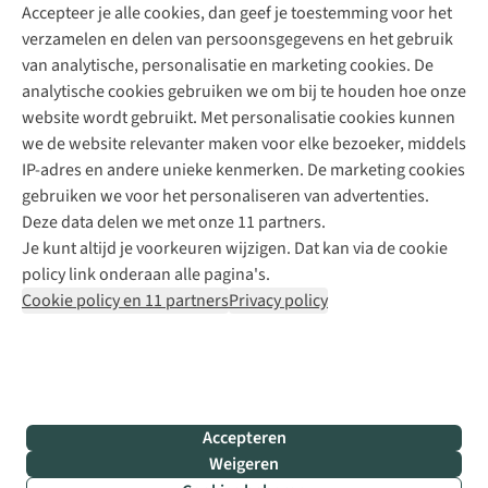
Accepteer je alle cookies, dan geef je toestemming voor het
+31 (0)85 888 50 88
verzamelen en delen van persoonsgegevens en het gebruik
+31 6 12 28 49 80
van analytische, personalisatie en marketing cookies. De
analytische cookies gebruiken we om bij te houden hoe onze
Contactformulier
website wordt gebruikt. Met personalisatie cookies kunnen
we de website relevanter maken voor elke bezoeker, middels
IP-adres en andere unieke kenmerken. De marketing cookies
Algeme
gebruiken we voor het personaliseren van advertenties.
voorwa
Deze data delen we met onze 11 partners.
|
Je kunt altijd je voorkeuren wijzigen. Dat kan via de cookie
Priva
policy link onderaan alle pagina's.
polic
Cookie policy en 11 partners
Privacy policy
|
Cook
polic
|
© 202
Accepteren
Bever
Weigeren
B.V. Al