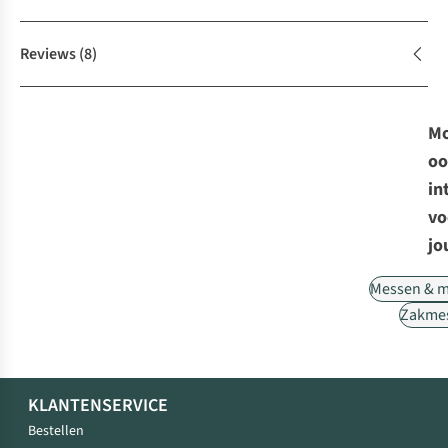
Reviews
(8)
Mo
oo
in
vo
jo
Messen & m
Zakme
KLANTENSERVICE
Bestellen