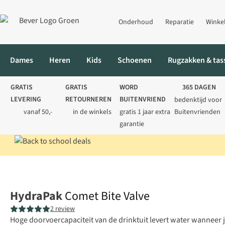
Onderhoud
Reparatie
Winke
Dames
Heren
Kids
Schoenen
Rugzakken & tas
GRATIS
GRATIS
WORD
365 DAGEN
LEVERING
RETOURNEREN
BUITENVRIEND
bedenktijd voor
vanaf 50,-
in de winkels
gratis 1 jaar extra
Buitenvrienden
garantie
Home
Rugzakken
Comet Bite Valve
HydraPak
Comet Bite Valve
2 review
Hoge doorvoercapaciteit van de drinktuit levert water wanneer 