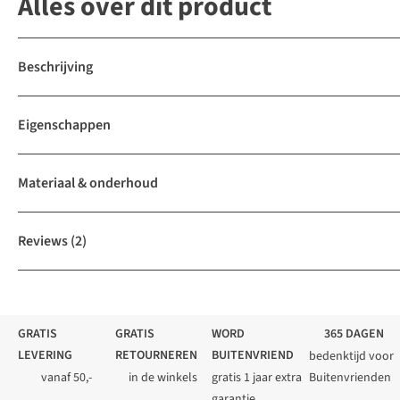
Alles over dit product
Beschrijving
Eigenschappen
Materiaal & onderhoud
Reviews
(2)
GRATIS
GRATIS
WORD
365 DAGEN
LEVERING
RETOURNEREN
BUITENVRIEND
bedenktijd voor
vanaf 50,-
in de winkels
gratis 1 jaar extra
Buitenvrienden
garantie