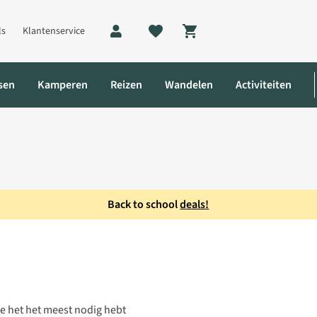
ls
Klantenservice
Shopping cart
sen
Kamperen
Reizen
Wandelen
Activiteiten
Back to school
deals!
je het het meest nodig hebt