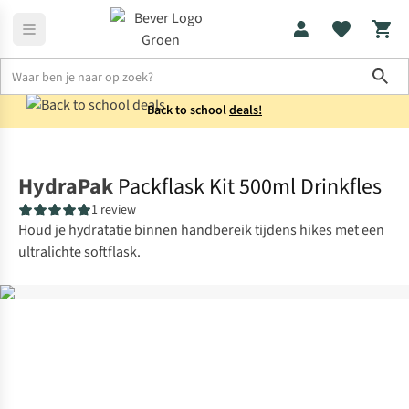
Sho
Back to school
deals!
Drinkflessen
Waterflessen
HydraPak
Packflask Kit 500ml Drinkfles
1 review
Houd je hydratatie binnen handbereik tijdens hikes met een
ultralichte softflask.