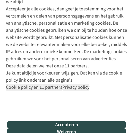
we altijd.
Accepteer je alle cookies, dan geef je toestemming voor het
+31 (0)85 888 50 88
verzamelen en delen van persoonsgegevens en het gebruik
+31 6 12 28 49 80
van analytische, personalisatie en marketing cookies. De
analytische cookies gebruiken we om bij te houden hoe onze
Contactformulier
website wordt gebruikt. Met personalisatie cookies kunnen
we de website relevanter maken voor elke bezoeker, middels
IP-adres en andere unieke kenmerken. De marketing cookies
Algeme
gebruiken we voor het personaliseren van advertenties.
voorwa
Deze data delen we met onze 11 partners.
|
Je kunt altijd je voorkeuren wijzigen. Dat kan via de cookie
Priva
policy link onderaan alle pagina's.
polic
Cookie policy en 11 partners
Privacy policy
|
Cook
polic
|
© 202
Accepteren
Bever
Weigeren
B.V. Al