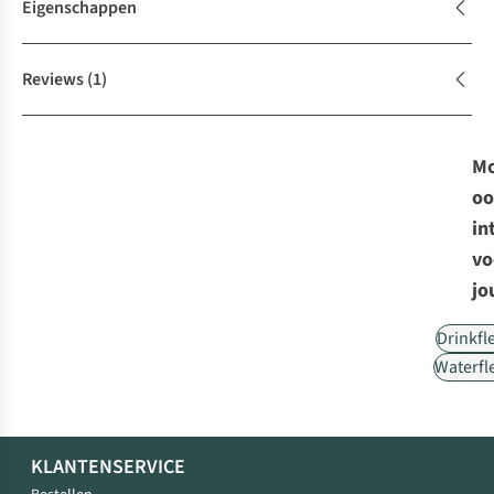
Eigenschappen
Reviews
(1)
Mo
oo
in
vo
jo
Drinkfl
Waterfl
KLANTENSERVICE