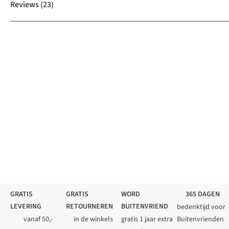
Reviews
(23)
GRATIS
GRATIS
WORD
365 DAGEN
LEVERING
RETOURNEREN
BUITENVRIEND
bedenktijd voor
vanaf 50,-
in de winkels
gratis 1 jaar extra
Buitenvrienden