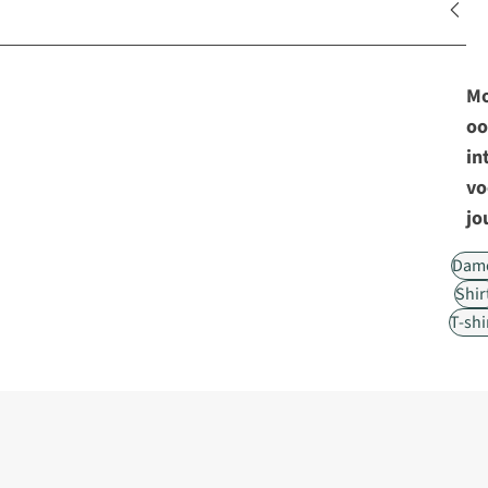
Mo
oo
in
vo
jo
Dam
Shir
T-shi