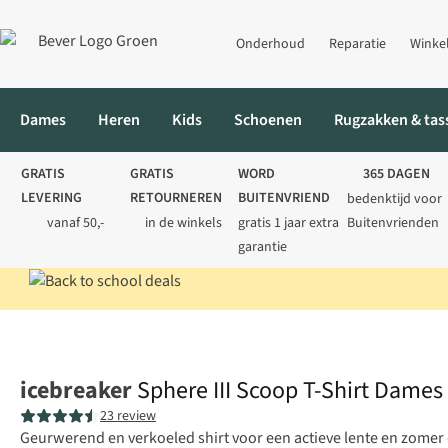
Onderhoud
Reparatie
Winke
Dames
Heren
Kids
Schoenen
Rugzakken & tas
GRATIS
GRATIS
WORD
365 DAGEN
LEVERING
RETOURNEREN
BUITENVRIEND
bedenktijd voor
vanaf 50,-
in de winkels
gratis 1 jaar extra
Buitenvrienden
garantie
Home
Dames
Shirts
T-shirts
Sphere III Scoop T-Shirt Dame
icebreaker
Sphere III Scoop T-Shirt Dames
23 review
Geurwerend en verkoeled shirt voor een actieve lente en zomer