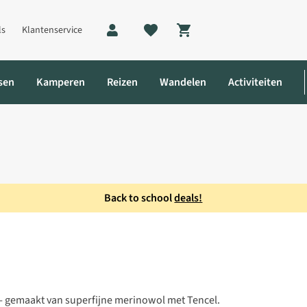
ls
Klantenservice
Shopping cart
sen
Kamperen
Reizen
Wandelen
Activiteiten
Back to school
deals!
s
 - gemaakt van superfijne merinowol met Tencel.