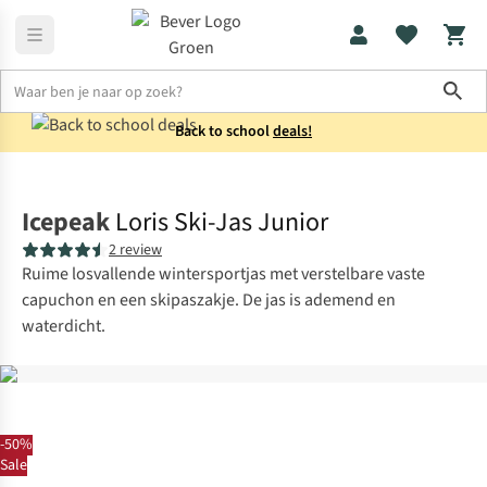
Sho
Back to school
deals!
Jassen
Winterjassen
Icepeak
Loris Ski-Jas Junior
2 review
Ruime losvallende wintersportjas met verstelbare vaste
capuchon en een skipaszakje. De jas is ademend en
waterdicht.
-50%
Sale