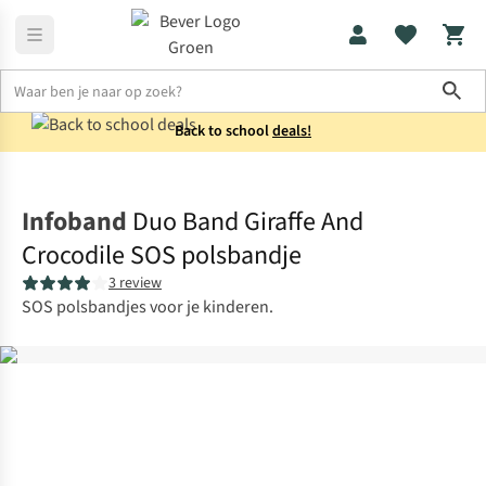
Sho
Back to school
deals!
Home
Kids
Infoband
Duo Band Giraffe And
Crocodile SOS polsbandje
3 review
SOS polsbandjes voor je kinderen.