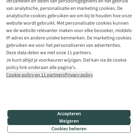
verzamelen en delen van persoonsgegevens en het gebruik
+31 6 12 28 49 80
van analytische, personalisatie en marketing cookies. De
analytische cookies gebruiken we om bij te houden hoe onze
Contactformulier
website wordt gebruikt. Met personalisatie cookies kunnen
we de website relevanter maken voor elke bezoeker, middels
IP-adres en andere unieke kenmerken. De marketing cookies
Algeme
gebruiken we voor het personaliseren van advertenties.
voorwa
Deze data delen we met onze 11 partners.
|
Je kunt altijd je voorkeuren wijzigen. Dat kan via de cookie
Priva
policy link onderaan alle pagina's.
polic
Cookie policy en 11 partners
Privacy policy
|
Cook
polic
|
© 202
Accepteren
Bever
Weigeren
B.V. Al
Cookies beheren
rights
reser