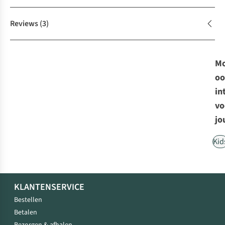
Reviews
(3)
Mo
oo
in
vo
jo
Kid
KLANTENSERVICE
Bestellen
Betalen