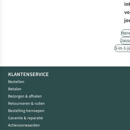
in
vo
jo
Her
Jass
3-in-1-
KLANTENSERVICE
Bestellen
Betalen
Bezorgen & afhalen
Retourneren & ruilen
Bestelling herroepen
Garantie & reparatie
Actievoorwaarden