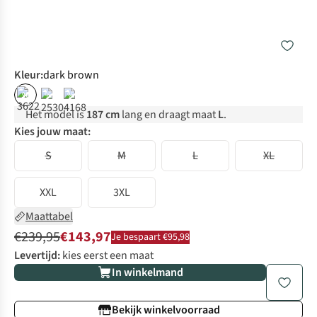
Kleur
:
dark brown
%
%
%
Het model is
187 cm
lang en draagt maat
L
.
Kies jouw maat:
S
M
L
XL
XXL
3XL
Maattabel
€239,95
€143,97
Je bespaart €95,98
Levertijd:
kies eerst een maat
In winkelmand
Bekijk winkelvoorraad