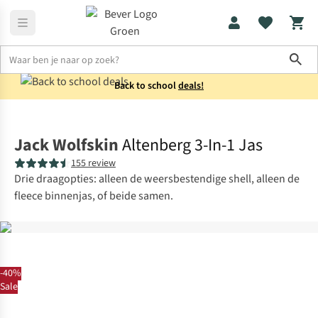
Sho
Back to school
deals!
Jassen
3-in-1-jassen
Jack Wolfskin
Altenberg 3-In-1 Jas
155 review
Drie draagopties: alleen de weersbestendige shell, alleen de
fleece binnenjas, of beide samen.
-40%
Sale