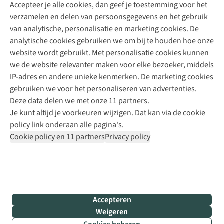
Accepteer je alle cookies, dan geef je toestemming voor het
+31 (0)85 888 50 88
verzamelen en delen van persoonsgegevens en het gebruik
+31 6 12 28 49 80
van analytische, personalisatie en marketing cookies. De
analytische cookies gebruiken we om bij te houden hoe onze
Contactformulier
website wordt gebruikt. Met personalisatie cookies kunnen
we de website relevanter maken voor elke bezoeker, middels
IP-adres en andere unieke kenmerken. De marketing cookies
Algeme
gebruiken we voor het personaliseren van advertenties.
voorwa
Deze data delen we met onze 11 partners.
|
Je kunt altijd je voorkeuren wijzigen. Dat kan via de cookie
Priva
policy link onderaan alle pagina's.
polic
Cookie policy en 11 partners
Privacy policy
|
Cook
polic
|
© 202
Accepteren
Bever
Weigeren
B.V. Al