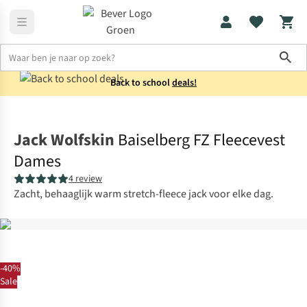
Sho
Back to school
deals!
Fleeces
Fleecevesten
Jack Wolfskin
Baiselberg FZ Fleecevest
Dames
4 review
Zacht, behaaglijk warm stretch-fleece jack voor elke dag.
-40%
Sale