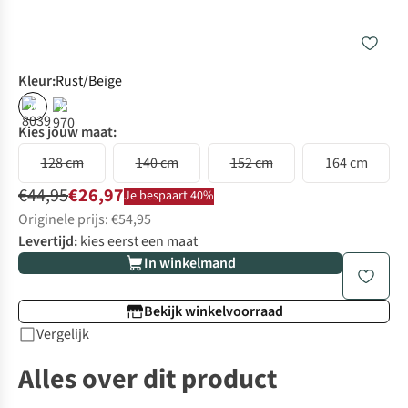
Kleur
:
Rust/Beige
%
%
Kies jouw maat:
128 cm
140 cm
152 cm
164 cm
€44,95
€26,97
Je bespaart 40%
Originele prijs: €54,95
Levertijd:
kies eerst een maat
In winkelmand
Bekijk winkelvoorraad
Vergelijk
Alles over dit product