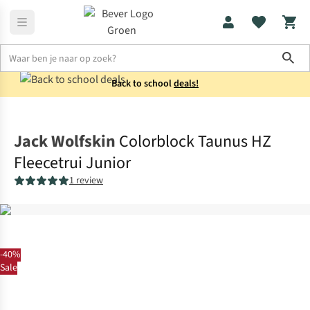
Sho
Back to school
deals!
Truien
Fleecetruien
Jack Wolfskin
Colorblock Taunus HZ
Fleecetrui Junior
1 review
-40%
Sale