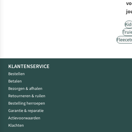
vo
jo
Kid
Trui
Fleecet
KLANTENSERVICE
Bestellen
Betalen
Bezorgen & afhalen
Retourneren & ruilen
Bestelling herroepen
Garantie & reparatie
Actievoorwaarden
Klachten