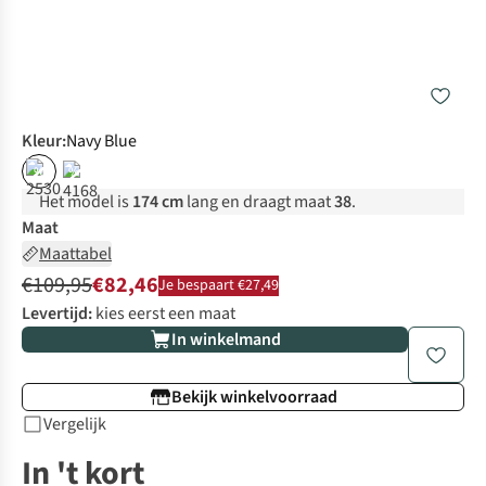
Kleur
:
Navy Blue
%
%
Het model is
174 cm
lang en draagt maat
38
.
Maat
Maattabel
€109,95
€82,46
Je bespaart €27,49
Levertijd:
kies eerst een maat
In winkelmand
Bekijk winkelvoorraad
Vergelijk
In 't kort