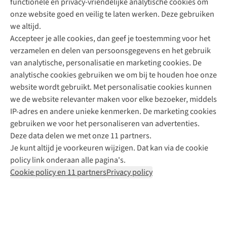
functionele en privacy-vriendelijke analytische cookies om
onze website goed en veilig te laten werken. Deze gebruiken
Direct advies van een Buitenexpert
we altijd.
Accepteer je alle cookies, dan geef je toestemming voor het
+31 (0)85 888 50 88
verzamelen en delen van persoonsgegevens en het gebruik
+31 6 12 28 49 80
van analytische, personalisatie en marketing cookies. De
analytische cookies gebruiken we om bij te houden hoe onze
Contactformulier
website wordt gebruikt. Met personalisatie cookies kunnen
we de website relevanter maken voor elke bezoeker, middels
IP-adres en andere unieke kenmerken. De marketing cookies
Algeme
gebruiken we voor het personaliseren van advertenties.
voorwa
Deze data delen we met onze 11 partners.
|
Je kunt altijd je voorkeuren wijzigen. Dat kan via de cookie
Priva
policy link onderaan alle pagina's.
polic
Cookie policy en 11 partners
Privacy policy
|
Cook
polic
|
© 202