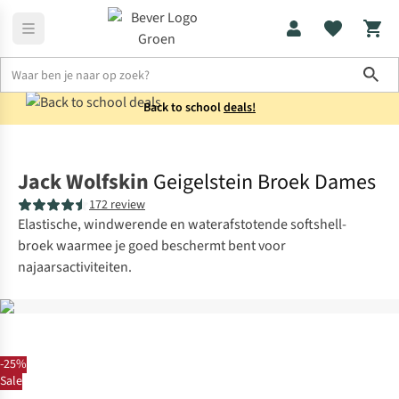
Sho
Back to school
deals!
Broeken
Wandelbroeken
Jack Wolfskin
Geigelstein Broek Dames
172 review
Elastische, windwerende en waterafstotende softshell-
broek waarmee je goed beschermt bent voor
najaarsactiviteiten.
-25%
Sale