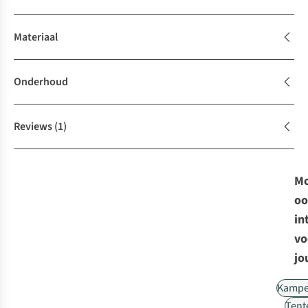
Materiaal
Onderhoud
Reviews
(1)
Mo
oo
in
vo
jo
Kampe
Tent