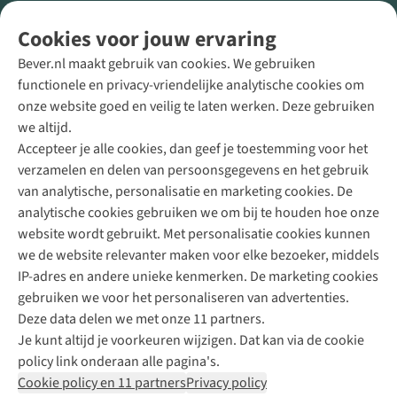
Volg ons voor meer Buiten
Cookies voor jouw ervaring
Bever.nl maakt gebruik van cookies. We gebruiken
functionele en privacy-vriendelijke analytische cookies om
onze website goed en veilig te laten werken. Deze gebruiken
Direct advies van een Buitenexpert
we altijd.
Accepteer je alle cookies, dan geef je toestemming voor het
+31 (0)85 888 50 88
verzamelen en delen van persoonsgegevens en het gebruik
+31 6 12 28 49 80
van analytische, personalisatie en marketing cookies. De
analytische cookies gebruiken we om bij te houden hoe onze
Contactformulier
website wordt gebruikt. Met personalisatie cookies kunnen
we de website relevanter maken voor elke bezoeker, middels
IP-adres en andere unieke kenmerken. De marketing cookies
Algeme
gebruiken we voor het personaliseren van advertenties.
voorwa
Deze data delen we met onze 11 partners.
|
Je kunt altijd je voorkeuren wijzigen. Dat kan via de cookie
Priva
policy link onderaan alle pagina's.
polic
Cookie policy en 11 partners
Privacy policy
|