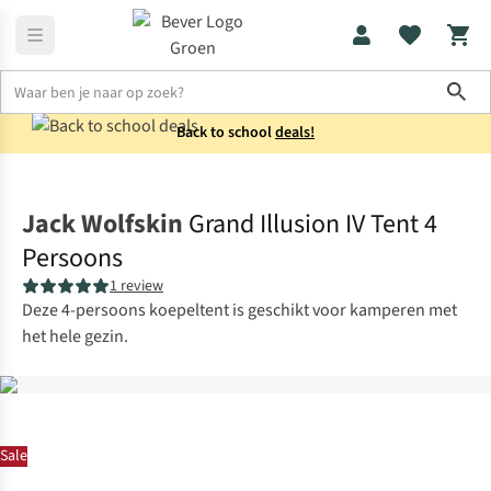
Sho
Back to school
deals!
Tenten
4-persoons
Jack Wolfskin
Grand Illusion IV Tent 4
Persoons
1 review
Deze 4-persoons koepeltent is geschikt voor kamperen met
het hele gezin.
Sale