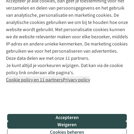
Accepteer je alle cookies, dan geef je toestemming voor het
+31 (0)85 888 50 88
verzamelen en delen van persoonsgegevens en het gebruik
+31 6 12 28 49 80
van analytische, personalisatie en marketing cookies. De
analytische cookies gebruiken we om bij te houden hoe onze
Contactformulier
website wordt gebruikt. Met personalisatie cookies kunnen
we de website relevanter maken voor elke bezoeker, middels
IP-adres en andere unieke kenmerken. De marketing cookies
Algeme
gebruiken we voor het personaliseren van advertenties.
voorwa
Deze data delen we met onze 11 partners.
|
Je kunt altijd je voorkeuren wijzigen. Dat kan via de cookie
Priva
policy link onderaan alle pagina's.
polic
Cookie policy en 11 partners
Privacy policy
|
Cook
polic
|
© 202
Accepteren
Bever
Weigeren
B.V. Al
Cookies beheren
rights