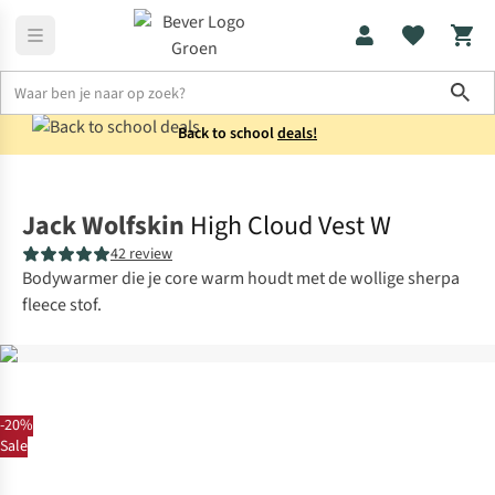
Sho
Back to school
deals!
Fleeces
Fleecevesten
Jack Wolfskin
High Cloud Vest W
42 review
Bodywarmer die je core warm houdt met de wollige sherpa
fleece stof.
-20%
Sale