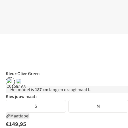
Kleur
:
Olive Green
Het model is
187 cm
lang en draagt maat
L
.
Kies jouw maat:
S
M
Maattabel
€149,95