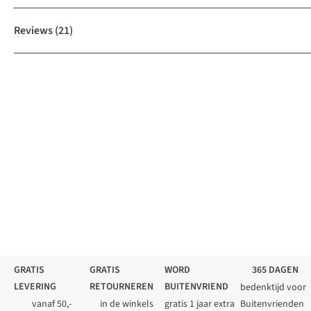
Reviews
(21)
GRATIS
GRATIS
WORD
365 DAGEN
LEVERING
RETOURNEREN
BUITENVRIEND
bedenktijd voor
vanaf 50,-
in de winkels
gratis 1 jaar extra
Buitenvrienden