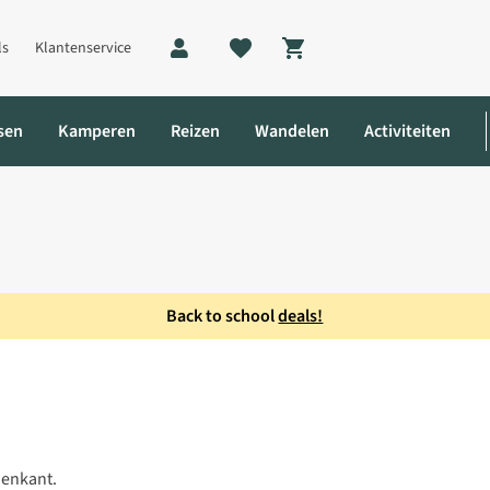
ls
Klantenservice
Shopping cart
sen
Kamperen
Reizen
Wandelen
Activiteiten
Back to school
deals!
nenkant.