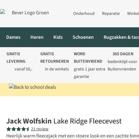
Onderhoud
Reparatie
Winke
Dames
Heren
Kids
Schoenen
Rugzakken & tas
GRATIS
GRATIS
WORD
365 DAGEN
LEVERING
RETOURNEREN
BUITENVRIEND
bedenktijd voor
vanaf 50,-
in de winkels
gratis 1 jaar extra
Buitenvrienden
garantie
Home
Heren
Vesten
Lake Ridge Fleecevest
Jack Wolfskin
Lake Ridge Fleecevest
21 review
Heerlijk warm fleecejack met een stoere look en een zachte bin