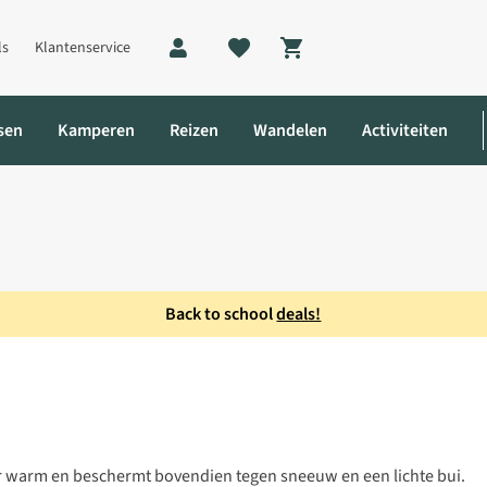
ls
Klantenservice
Shopping cart
sen
Kamperen
Reizen
Wandelen
Activiteiten
Back to school
deals!
r warm en beschermt bovendien tegen sneeuw en een lichte bui.