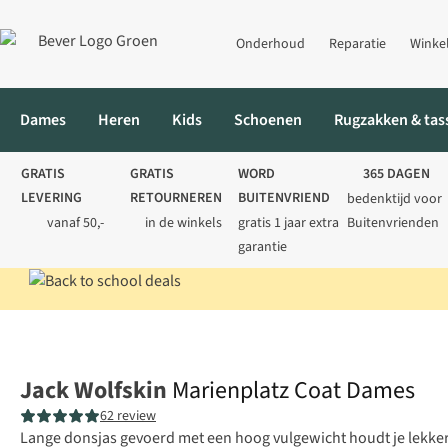
Onderhoud
Reparatie
Winke
Dames
Heren
Kids
Schoenen
Rugzakken & tas
GRATIS
GRATIS
WORD
365 DAGEN
LEVERING
RETOURNEREN
BUITENVRIEND
bedenktijd voor
vanaf 50,-
in de winkels
gratis 1 jaar extra
Buitenvrienden
garantie
Home
Dames
Jassen
Donsjassen
Marienplatz Coat Dames
Jack Wolfskin
Marienplatz Coat Dames
62 review
Lange donsjas gevoerd met een hoog vulgewicht houdt je lekke