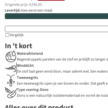
Originele prijs: €299,95
Levertijd:
kies eerst een maat
Vergelijk
In 't kort
Waterafstotend
Regendruppels parelen van de stof en je blijft zo langer
Winddicht
De stof laat geen wind door, maar ademt wel. Een waterdic
Tweewegrits
Een tweewegrits open je van boven én onder. Dat geeft e
Type voering: Dons
Dons is een natuurlijk isolatiemateriaal en vormt de iso
Alles over dit product