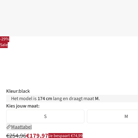
-29%
Sale
Kleur
:
black
Het model is
174 cm
lang en draagt maat
M
.
Kies jouw maat:
S
M
Maattabel
€254,96
€179,97
Je bespaart €74,99