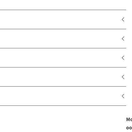
Mo
oo